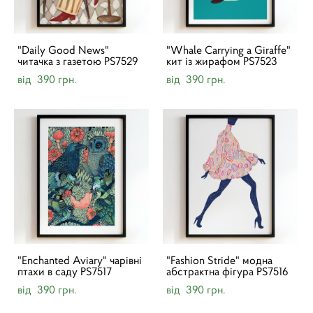
"Daily Good News"
"Whale Carrying a Giraffe"
читачка з газетою PS7529
кит із жирафом PS7523
від 390 грн.
від 390 грн.
"Enchanted Aviary" чарівні
"Fashion Stride" модна
птахи в саду PS7517
абстрактна фігура PS7516
від 390 грн.
від 390 грн.