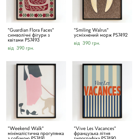
"Guardian Flora Faces"
"Smiling Walrus"
символічні фігури з
усміхнений морж PS7492
квітами PS7493
від 390 грн.
від 390 грн.
"Weekend Walk"
"Vive Les Vacances"
мінімалістична прогулянка
французька літня
з собакою PS7491
типографіка PS7490