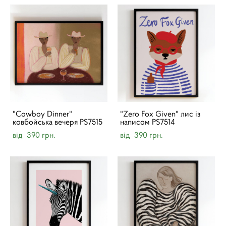
"Cowboy Dinner"
"Zero Fox Given" лис із
ковбойська вечеря PS7515
написом PS7514
від 390 грн.
від 390 грн.