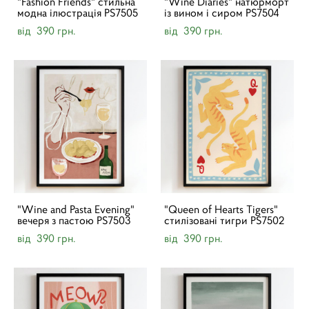
"Fashion Friends" стильна
"Wine Diaries" натюрморт
модна ілюстрація PS7505
із вином і сиром PS7504
від 390 грн.
від 390 грн.
"Wine and Pasta Evening"
"Queen of Hearts Tigers"
вечеря з пастою PS7503
стилізовані тигри PS7502
від 390 грн.
від 390 грн.