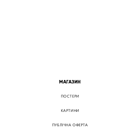
ПОСТЕР КИЇВ
ПОСТЕР ДНІПРО
ПОСТЕР ЗАПОРІЖЖЯ
ПОСТЕР КРЕМЕНЧУГ
ПОСТЕР ЛЬВІВ
ПОСТЕР ОДЕСА
ПОСТЕР ВІННИЦЯ
МАГАЗИН
ПОСТЕРИ
КАРТИНИ
ПУБЛІЧНА ОФЕРТА