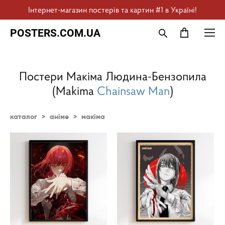
Інтернет-магазин постерів та картин #1 в Україні!
POSTERS.COM.UA
Постери Макіма Людина-Бензопила
(Makima
Chainsaw Man
)
каталог
>
аніме
>
макіма