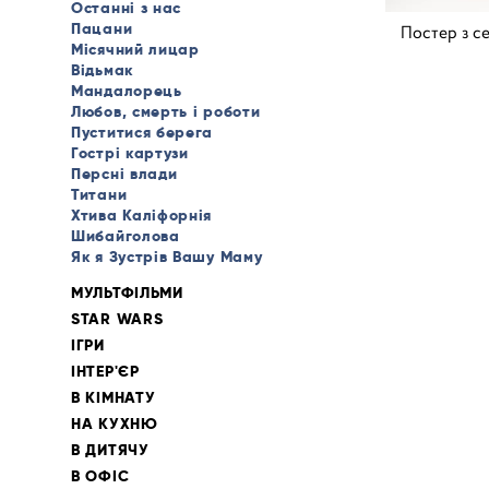
Останні з нас
Пацани
Постер з с
Місячний лицар
Відьмак
Мандалорець
Любов, смерть і роботи
Пуститися берега
Гострі картузи
Персні влади
Титани
Хтива Каліфорнія
Шибайголова
Як я Зустрів Вашу Маму
МУЛЬТФІЛЬМИ
STAR WARS
ІГРИ
ІНТЕР'ЄР
В КІМНАТУ
НА КУХНЮ
В ДИТЯЧУ
В ОФІС