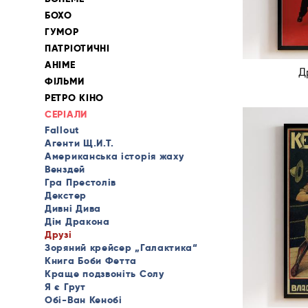
БОХО
ГУМОР
ПАТРІОТИЧНІ
АНІМЕ
Др
ФІЛЬМИ
РЕТРО КІНО
СЕРІАЛИ
Fallout
Агенти Щ.И.Т.
Американська історія жаху
Венздей
Гра Престолів
Декстер
Дивні Дива
Дім Дракона
Друзі
Зоряний крейсер „Галактика“
Книга Боби Фетта
Краще подзвоніть Солу
Я є Грут
Обі-Ван Кенобі