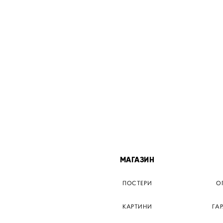
МІСТА
МАГАЗИН
ТЕР КИЇВ
ПОСТЕРИ
О
ЕР ДНІПРО
КАРТИНИ
ГА
Р ЗАПОРІЖЖЯ