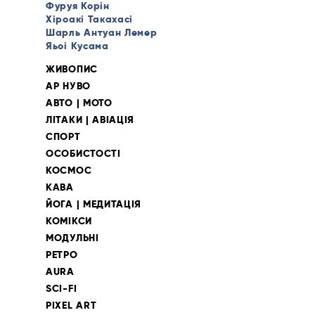
Фуруя Корін
Хіроакі Такахасі
Шарль Антуан Лемер
Яьоі Кусама
ЖИВОПИС
АР НУВО
АВТО | МОТО
ЛІТАКИ | АВІАЦІЯ
СПОРТ
ОСОБИСТОСТІ
КОСМОС
КАВА
ЙОГА | МЕДИТАЦІЯ
КОМІКСИ
МОДУЛЬНІ
РЕТРО
AURA
SCI-FI
PIXEL ART