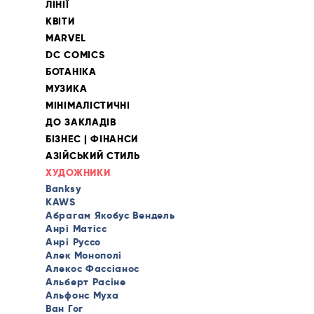
ЛІНІЇ
КВІТИ
MARVEL
DC COMICS
БОТАНІКА
МУЗИКА
МІНІМАЛІСТИЧНІ
ДО ЗАКЛАДІВ
БІЗНЕС | ФІНАНСИ
АЗІЙСЬКИЙ СТИЛЬ
ХУДОЖНИКИ
Banksy
KAWS
Абрагам Якобус Вендель
Анрі Матісс
Анрі Руссо
Алек Монополі
Алекос Фассіанос
Альберт Расіне
Альфонс Муха
Ван Гог