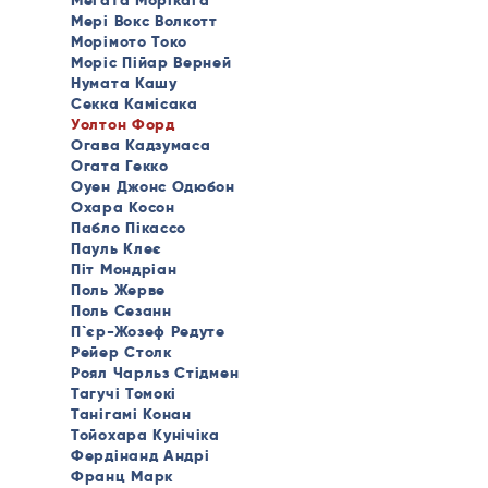
Мегата Морікага
Мері Вокс Волкотт
Морімото Токо
Моріс Пійар Верней
Нумата Кашу
Секка Камісака
Уолтон Форд
Огава Кадзумаса
Огата Гекко
Оуен Джонс Одюбон
Охара Косон
Пабло Пікассо
Пауль Клеє
Піт Мондріан
Поль Жерве
Поль Сезанн
П`єр-Жозеф Редуте
Рейер Столк
Роял Чарльз Стідмен
Тагучі Томокі
Танігамі Конан
Тойохара Кунічіка
Фердінанд Андрі
Франц Марк