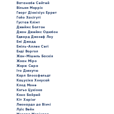
Ватанабе Сейтей
Вільям Морріс
Георг Діонісіус Еррет
Гойо Хасігуті
Густав Клімт
Джеймс Болтон
Джон Джеймс Одюбон
Едвард Джозеф Лоу
Емі Джадд
Еміль-Аллен Сегі
Енді Воргол
Жан-Мішель Баскія
Жоан Міро
Жорж Сера
Іто Дзякутю
Карл Блоссфельдт
Кацусіка Хокусай
Клод Моне
Коґьо Цукіока
Коно Байрей
Кіт Харінг
Леонардо да Вінчі
Луїс Вейн