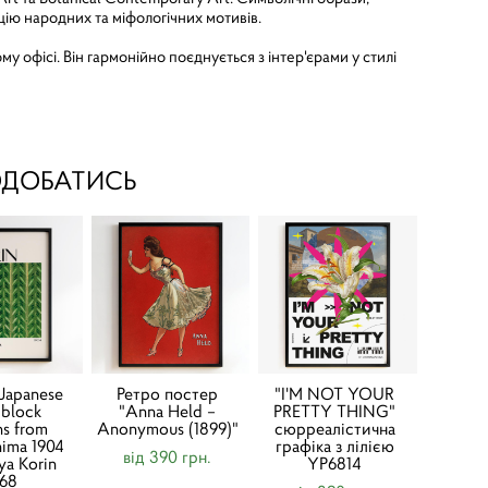
ію народних та міфологічних мотивів.
му офісі. Він гармонійно поєднується з інтер'єрами у стилі
ОДОБАТИСЬ
Japanese
Ретро постер
"I'M NOT YOUR
block
"Anna Held –
PRETTY THING"
ns from
Anonymous (1899)"
сюрреалістична
hima 1904
графіка з лілією
від 390 грн.
ya Korin
YP6814
168