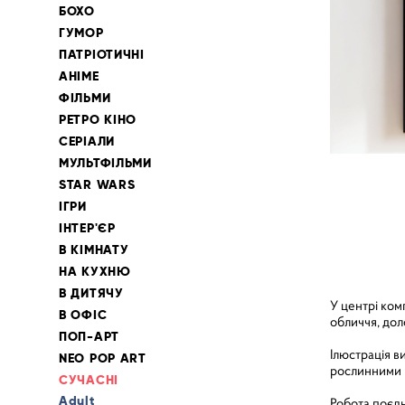
БОХО
ГУМОР
ПАТРІОТИЧНІ
АНІМЕ
ФІЛЬМИ
РЕТРО КІНО
СЕРІАЛИ
МУЛЬТФІЛЬМИ
STAR WARS
ІГРИ
ІНТЕР'ЄР
В КІМНАТУ
НА КУХНЮ
В ДИТЯЧУ
У центрі ком
В ОФІС
обличчя, дол
ПОП-АРТ
Ілюстрація в
NEO POP ART
рослинними м
СУЧАСНІ
Adult
Робота поєдн