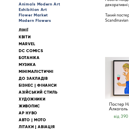
Animals Modern Art
декоративні 
Exhibition Art
Такий постер 
Flower Market
Scandinavian
Modern Flowers
ЛІНІЇ
КВІТИ
MARVEL
DC COMICS
БОТАНІКА
МУЗИКА
МІНІМАЛІСТИЧНІ
ДО ЗАКЛАДІВ
БІЗНЕС | ФІНАНСИ
АЗІЙСЬКИЙ СТИЛЬ
ХУДОЖНИКИ
Постер На
ЖИВОПИС
Алкоголь
АР НУВО
від 390
АВТО | МОТО
ЛІТАКИ | АВІАЦІЯ