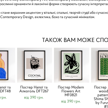
рослинні орнаменти й лаконічні форми створюють сучасну інтерпретац
стане виразним акцентом у вітальні, спальні, творчій студії або сучасно
 Contemporary Design, еклектика, бохо та сучасний мінімалізм.
ТАКОЖ ВАМ МОЖЕ СП
пої та
Постер Напої та
Постер Modern
Постер 
 DFT48
Алкоголь DFT267
Flowers Art
wood
MF0821
patter
 грн.
від 390 грн.
Shima S
від 390 грн.
by Furu
#