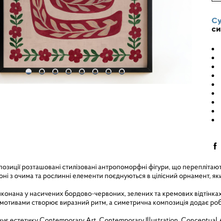
Су
си
позиції розташовані стилізовані антропоморфні фігури, що переплітаю
оні з очима та рослинні елементи поєднуються в цілісний орнамент, 
иконана у насичених бордово-червоних, зелених та кремових відтінка
отивами створює виразний ритм, а симетрична композиція додає робот
ує естетику Contemporary Art, Contemporary Illustration, Conceptual A