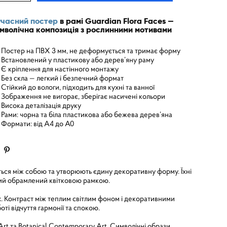
часний постер
в рамі Guardian Flora Faces —
мволічна композиція з рослинними мотивами
Постер на ПВХ 3 мм, не деформується та тримає форму
Встановлений у пластикову або дерев’яну раму
Є кріплення для настінного монтажу
Без скла — легкий і безпечний формат
Стійкий до вологи, підходить для кухні та ванної
Зображення не вигорає, зберігає насичені кольори
Висока деталізація друку
Рами: чорна та біла пластикова або бежева дерев’яна
Формати: від A4 до A0
ться між собою та утворюють єдину декоративну форму. Їхні
який обрамлений квітковою рамкою.
х. Контраст між теплим світлим фоном і декоративними
і відчуття гармонії та спокою.
rt та Botanical Contemporary Art. Символічні образи,