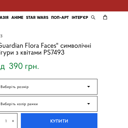
АЗІЯ
АНІМЕ
STAR WARS
ПОП-АРТ
ІНТЕР'ЄР
93
Guardian Flora Faces" символічні
ігури з квітами PS7493
ід 390 грн.
Виберіть розмір
Виберіть колір рамки
КУПИТИ