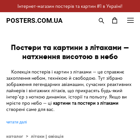
Інтернет-магазин постерів та картин #1 в Україні!
POSTERS.COM.UA
Постери та картини з літаками —
натхнення висотою в небо
Колекція постерів і картин з літаками — це справжнє
захоплення небом, технікою й свободою. Тут зібрано
зображення легендарних авіамашин, сучасних реактивних
лайнерів і вінтажних літаків, що прикрасять будь-який
інтерʼєр з ноткою динаміки, історії та польоту. Якщо ви
мрієте про небо — ці
картини та постери з літаками
створені саме для вас.
читати далі
каталог
>
літаки | авіація