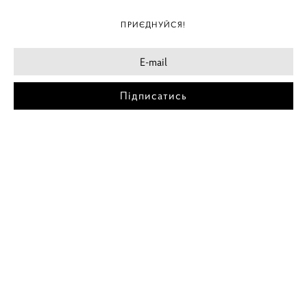
ПРИЄДНУЙСЯ!
Підписатись
МІСТА
ПОСТЕР КИЇВ
ПОСТЕР ДНІПРО
ПОСТЕР ЗАПОРІЖЖЯ
ПОСТЕР КРЕМЕНЧУГ
ПОСТЕР ЛЬВІВ
ПОСТЕР ОДЕСА