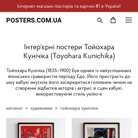
Інтернет-магазин постерів та картин #1 в Україні!
POSTERS.COM.UA
Інтер'єрні постери Тойохара
Кунічіка (Toyohara Kunichika)
Тойохара Кунічіка (1835–1900) був одним із найуспішніших
японських гравюристів періоду Едо. Його пристрасть до
шоу кабукі змусила його зосередитися головним чином на
створенні відбитків акторів і актрис зі сцен кабукі,
використовуючи стиль укійо-е
каталог
>
художники
>
тойохара кунічіка