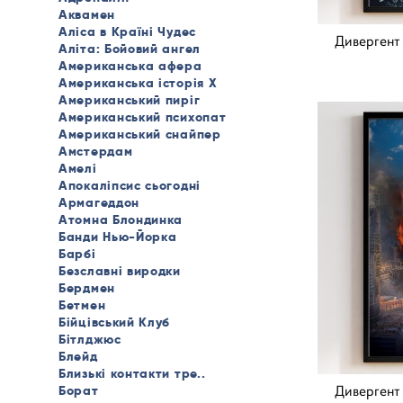
Аквамен
Аліса в Країні Чудес
Дивергент 2
Аліта: Бойовий ангел
Американська афера
Американська історія X
Американський пиріг
Американський психопат
Американський снайпер
Амстердам
Амелі
Апокаліпсис сьогодні
Армагеддон
Атомна Блондинка
Банди Нью-Йорка
Барбі
Безславні виродки
Бердмен
Бетмен
Бійцівський Клуб
Бітлджюс
Блейд
Близькі контакти тре..
Дивергент 2
Борат