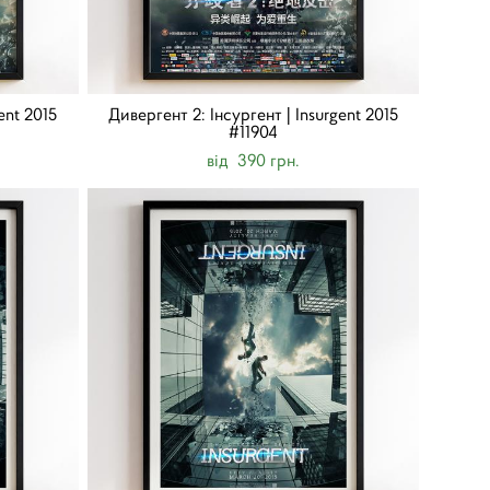
ent 2015
Дивергент 2: Інсургент | Insurgent 2015
#11904
від 390 грн.