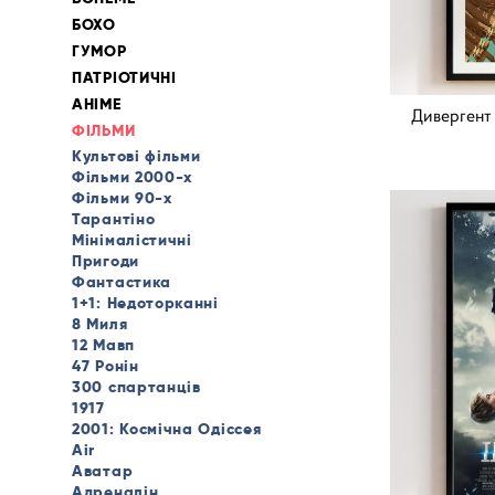
БОХО
ГУМОР
ПАТРІОТИЧНІ
АНІМЕ
Дивергент 2
ФІЛЬМИ
Культові фільми
Фільми 2000-х
Фільми 90-х
Тарантіно
Мінімалістичні
Пригоди
Фантастика
1+1: Недоторканні
8 Миля
12 Мавп
47 Ронін
300 спартанців
1917
2001: Космічна Одіссея
Air
Аватар
Адреналін