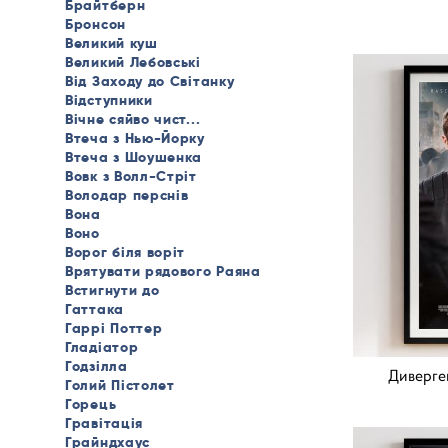
Брайтберн
Бронсон
Великий куш
Великий Лебовські
Від Заходу до Світанку
Відступники
Вічне сяйво чист...
Втеча з Нью-Йорку
Втеча з Шоушенка
Вовк з Волл-Стріт
Володар перснів
Вона
Воно
Ворог біля воріт
Врятувати рядового Раяна
Встигнути до
Гаттака
Гаррі Поттер
Гладіатор
Годзілла
Диверген
Голий Пістолет
Горець
Гравітація
Грайндхаус