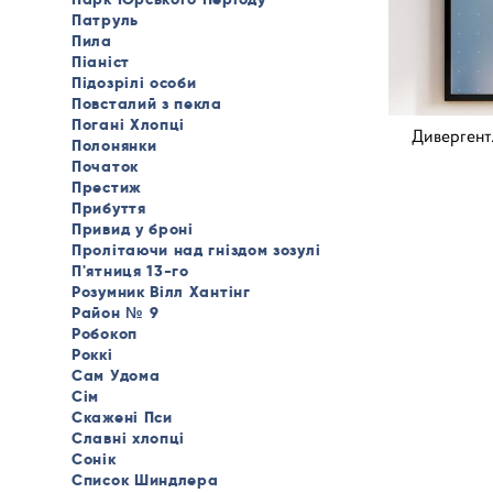
Патруль
Пила
Піаніст
Підозрілі особи
Повсталий з пекла
Погані Хлопці
Дивергент. 
Полонянки
Початок
Престиж
Прибуття
Привид у броні
Пролітаючи над гніздом зозулі
П'ятниця 13-го
Розумник Вілл Хантінг
Район № 9
Робокоп
Роккі
Сам Удома
Сім
Скажені Пси
Славні хлопці
Сонік
Список Шиндлера