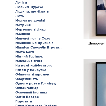
Лоліта
Людина-мураха
Людина, що біжить
Лють
Малюк на драйві
Матриця
Мерзенна вісімка
Месники
Минулої ночі у Сохо
Мисливці на Привидів
Дивергент. 
Мільйон Способів Втрати...
Місто Бога
Міцний Горішок
Мовчання ягнят
На межі майбутнього
Назад у майбутнє
Обличчя зі шрамом
Одержимість
Одного разу в Голлівуді
Оппенгеймер
Основний інстинкт
Остін Паверс
Паразити
Парк Юрського Періоду