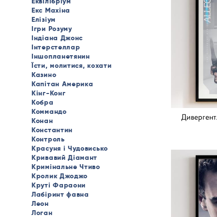
Еквілібріум
Екс Махіна
Елізіум
Ігри Розуму
Індіана Джонс
Інтерстеллар
Іншопланетянин
Їсти, молитися, кохати
Казино
Капітан Америка
Кінг-Конг
Кобра
Коммандо
Дивергент. 
Конан
Константин
Контроль
Красуня і Чудовисько
Кривавий Діамант
Кримінальне Чтиво
Кролик Джоджо
Круті Фараони
Лабіринт фавна
Леон
Логан