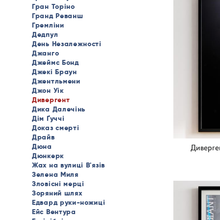
Гран Торіно
Гранд Реванш
Гремліни
Дедпул
День Незалежності
Джанго
Джеймс Бонд
Джекі Браун
Джентльмени
Джон Уік
Дивергент
Дика Далечінь
Дім Ґуччі
Доказ смерті
Драйв
Дюна
Диверген
Дюнкерк
Жах на вулиці В'язів
Зелена Миля
Зловісні мерці
Зоряний шлях
Едвард руки-ножиці
Ейс Вентура