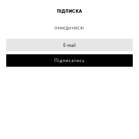
ПІДПИСКА
ПРИЄДНУЙСЯ!
Підписатись
МІСТА
ПОСТЕР КИЇВ
ПОСТЕР ДНІПРО
ПОСТЕР ЗАПОРІЖЖЯ
ПОСТЕР КРЕМЕНЧУГ
ПОСТЕР ЛЬВІВ