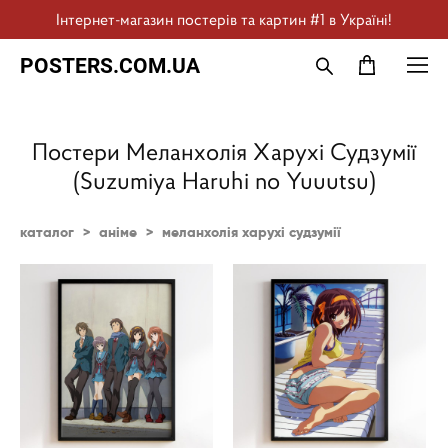
Інтернет-магазин постерів та картин #1 в Україні!
POSTERS.COM.UA
Постери Меланхолія Харухі Судзумії
(Suzumiya Haruhi no Yuuutsu)
каталог
>
аніме
>
меланхолія харухі судзумії