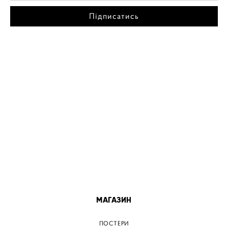
Підписатись
МІСТА
ПОСТЕР КИЇВ
ПОСТЕР ДНІПРО
ПОСТЕР ЗАПОРІЖЖЯ
ПОСТЕР КРЕМЕНЧУГ
ПОСТЕР ЛЬВІВ
ПОСТЕР ОДЕСА
ПОСТЕР ВІННИЦЯ
МАГАЗИН
ПОСТЕРИ