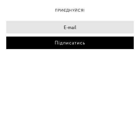
ПРИЄДНУЙСЯ!
Підписатись
МІСТА
ПОСТЕР КИЇВ
ПОСТЕР ДНІПРО
ПОСТЕР ЗАПОРІЖЖЯ
ПОСТЕР КРЕМЕНЧУГ
ПОСТЕР ЛЬВІВ
ПОСТЕР ОДЕСА