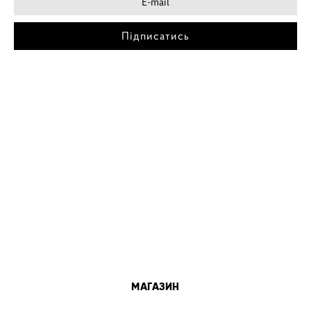
Підписатись
МІСТА
ПОСТЕР КИЇВ
ПОСТЕР ДНІПРО
ПОСТЕР ЗАПОРІЖЖЯ
ПОСТЕР КРЕМЕНЧУГ
ПОСТЕР ЛЬВІВ
ПОСТЕР ОДЕСА
ПОСТЕР ВІННИЦЯ
МАГАЗИН