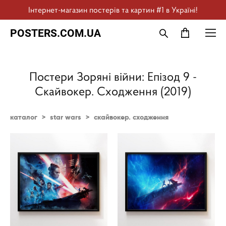
Інтернет-магазин постерів та картин #1 в Україні!
POSTERS.COM.UA
Постери Зоряні війни: Епізод 9 -
Скайвокер. Сходження (2019)
каталог
>
star wars
>
скайвокер. сходження