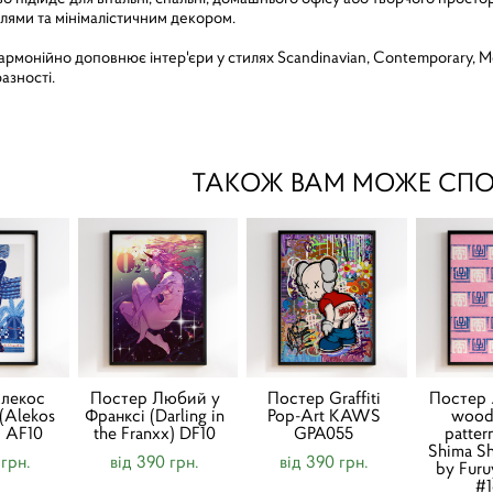
лями та мінімалістичним декором.
армонійно доповнює інтер'єри у стилях Scandinavian, Contemporary, Me
азності.
ТАКОЖ ВАМ МОЖЕ СП
лекос
Постер Любий у
Постер Graffiti
Постер 
(Alekos
Франксі (Darling in
Pop-Art KAWS
wood
) AF10
the Franxx) DF10
GPA055
patter
Shima S
 грн.
від 390 грн.
від 390 грн.
by Furu
#