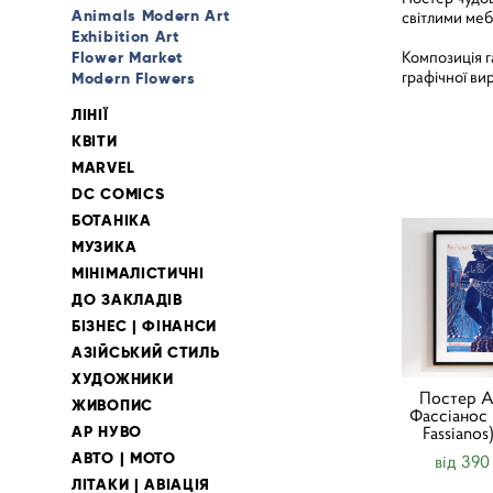
Animals Modern Art
світлими меб
Exhibition Art
Композиція г
Flower Market
графічної вир
Modern Flowers
ЛІНІЇ
КВІТИ
MARVEL
DC COMICS
БОТАНІКА
МУЗИКА
МІНІМАЛІСТИЧНІ
ДО ЗАКЛАДІВ
БІЗНЕС | ФІНАНСИ
АЗІЙСЬКИЙ СТИЛЬ
ХУДОЖНИКИ
Постер А
ЖИВОПИС
Фассіанос 
АР НУВО
Fassianos
АВТО | МОТО
від 390
ЛІТАКИ | АВІАЦІЯ