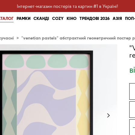
Інтернет-магазин постерів та картин #1 в Україні!
АТАЛОГ
РАМКИ
СКАНДІ
COZY
КІНО
ТРЕНДОВІ 2026
АЗІЯ
ПОП
сучасні
>
"venetian pastels" абстрактний геометричний постер 
"
г
в