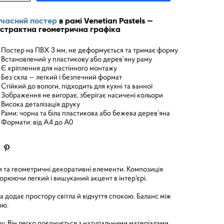
часний постер
в рамі Venetian Pastels —
страктна геометрична графіка
Постер на ПВХ 3 мм, не деформується та тримає форму
Встановлений у пластикову або дерев’яну раму
Є кріплення для настінного монтажу
Без скла — легкий і безпечний формат
Стійкий до вологи, підходить для кухні та ванної
Зображення не вигорає, зберігає насичені кольори
Висока деталізація друку
Рами: чорна та біла пластикова або бежева дерев’яна
Формати: від A4 до A0
ми та геометричні декоративні елементи. Композиція
рюючи легкий і вишуканий акцент в інтер'єрі.
ка додає простору світла й відчуття спокою. Баланс між
ою.
ру. Він легко поєднується з натуральними матеріалами,