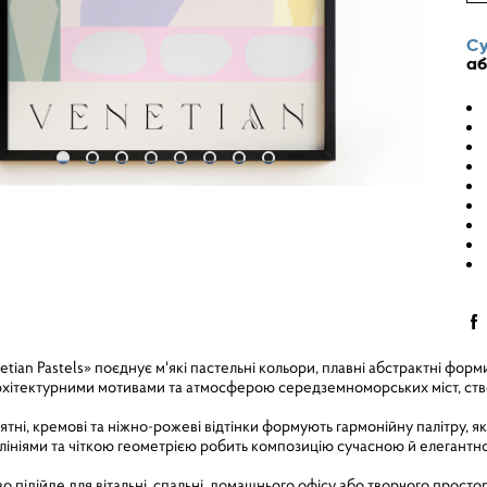
Су
аб
tian Pastels» поєднує м'які пастельні кольори, плавні абстрактні фор
хітектурними мотивами та атмосферою середземноморських міст, ство
'ятні, кремові та ніжно-рожеві відтінки формують гармонійну палітру, я
лініями та чіткою геометрією робить композицію сучасною й елегантн
о підійде для вітальні, спальні, домашнього офісу або творчого просто