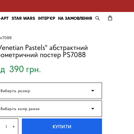
-АРТ
STAR WARS
ІНТЕР'ЄР
НА ЗАМОВЛЕННЯ
ps7088
Venetian Pastels" абстрактний
еометричний постер PS7088
ід 390 грн.
Виберіть розмір
Виберіть колір рамки
КУПИТИ