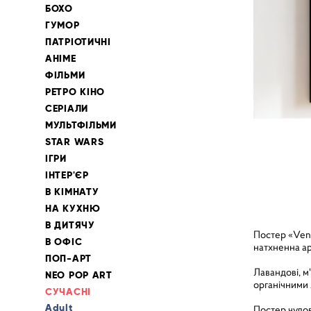
БОХО
ГУМОР
ПАТРІОТИЧНІ
АНІМЕ
ФІЛЬМИ
РЕТРО КІНО
СЕРІАЛИ
МУЛЬТФІЛЬМИ
STAR WARS
ІГРИ
ІНТЕР'ЄР
В КІМНАТУ
НА КУХНЮ
В ДИТЯЧУ
Постер «Vene
В ОФІС
натхненна ар
ПОП-АРТ
Лавандові, м
NEO POP ART
органічними 
СУЧАСНІ
Adult
Постер чудов