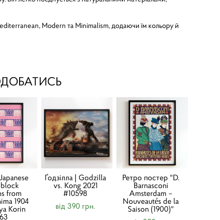
diterranean, Modern та Minimalism, додаючи їм кольору й
ОДОБАТИСЬ
Japanese
Ґодзілла | Godzilla
Ретро постер "D.
block
vs. Kong 2021
Barnasconi
ns from
#10598
Amsterdam –
hima 1904
Nouveautés de la
від 390 грн.
ya Korin
Saison (1900)"
163