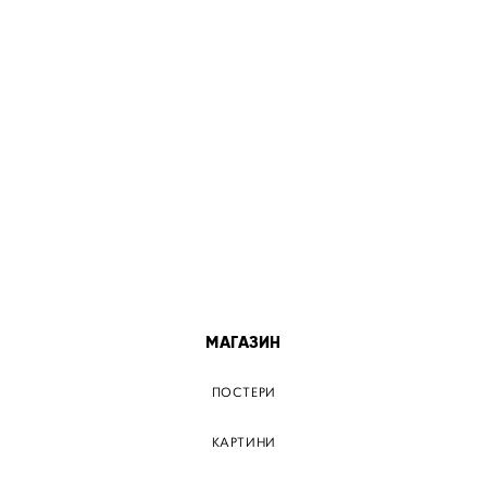
МІСТА
ПОСТЕР КИЇВ
ПОСТЕР ДНІПРО
ПОСТЕР ЗАПОРІЖЖЯ
ПОСТЕР КРЕМЕНЧУГ
ПОСТЕР ЛЬВІВ
ПОСТЕР ОДЕСА
ПОСТЕР ВІННИЦЯ
МАГАЗИН
ПОСТЕРИ
КАРТИНИ