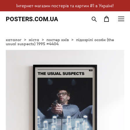
Інтернет-магазин постерів та картин #1 в Україні!
POSTERS.COM.UA
каталог
>
міста
>
постер київ
>
підозрілі особи (the
usual suspects) 1995 #4404