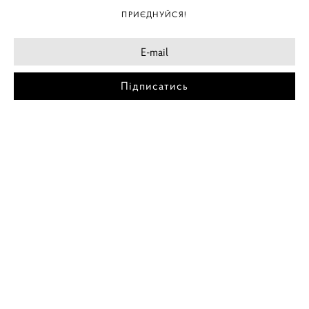
ПРИЄДНУЙСЯ!
Підписатись
МІСТА
ПОСТЕР КИЇВ
ПОСТЕР ДНІПРО
ПОСТЕР ЗАПОРІЖЖЯ
ПОСТЕР КРЕМЕНЧУГ
ПОСТЕР ЛЬВІВ
ПОСТЕР ОДЕСА
ПОСТЕР ВІННИЦЯ