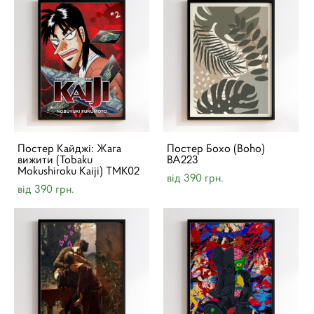
Постер Кайджі: Жага
Постер Бохо (Boho)
вижити (Tobaku
BA223
Mokushiroku Kaiji) TMK02
від 390 грн.
від 390 грн.