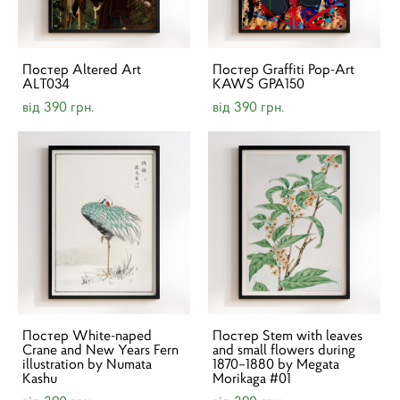
Постер Altered Art
Постер Graffiti Pop-Art
ALT034
KAWS GPA150
від 390 грн.
від 390 грн.
Постер White-naped
Постер Stem with leaves
Crane and New Years Fern
and small flowers during
illustration by Numata
1870–1880 by Megata
Kashu
Morikaga #01