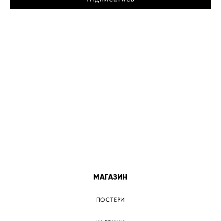
МІСТА
ПОСТЕР КИЇВ
ПОСТЕР ДНІПРО
ПОСТЕР ЗАПОРІЖЖЯ
ПОСТЕР КРЕМЕНЧУГ
ПОСТЕР ЛЬВІВ
ПОСТЕР ОДЕСА
ПОСТЕР ВІННИЦЯ
МАГАЗИН
ПОСТЕРИ