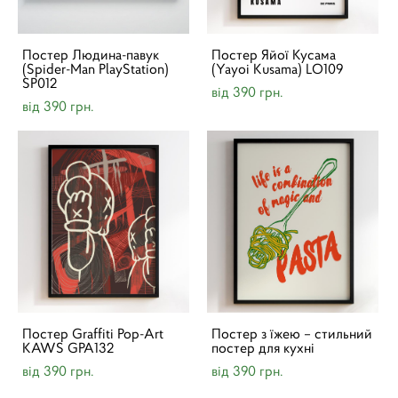
Постер Людина-павук
Постер Яйої Кусама
(Spider-Man PlayStation)
(Yayoi Kusama) LO109
SP012
від 390 грн.
від 390 грн.
Постер Graffiti Pop-Art
Постер з їжею – стильний
KAWS GPA132
постер для кухні
від 390 грн.
від 390 грн.