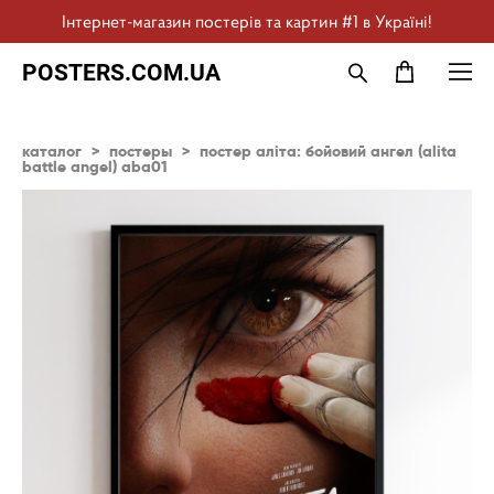
Інтернет-магазин постерів та картин #1 в Україні!
POSTERS.COM.UA
каталог
>
постеры
>
постер аліта: бойовий ангел (alita
battle angel) aba01