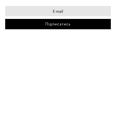
Підписатись
МІСТА
ПОСТЕР КИЇВ
ПОСТЕР ДНІПРО
ПОСТЕР ЗАПОРІЖЖЯ
ПОСТЕР КРЕМЕНЧУГ
ПОСТЕР ЛЬВІВ
ПОСТЕР ОДЕСА
ПОСТЕР ВІННИЦЯ