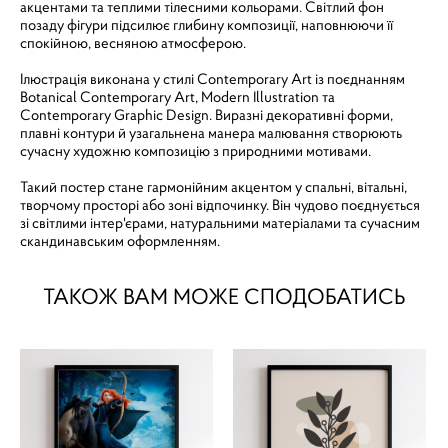
акцентами та теплими тілесними кольорами. Світлий фон
позаду фігури підсилює глибину композиції, наповнюючи її
спокійною, весняною атмосферою.
Ілюстрація виконана у стилі Contemporary Art із поєднанням
Botanical Contemporary Art, Modern Illustration та
Contemporary Graphic Design. Виразні декоративні форми,
плавні контури й узагальнена манера малювання створюють
сучасну художню композицію з природними мотивами.
Такий постер стане гармонійним акцентом у спальні, вітальні,
творчому просторі або зоні відпочинку. Він чудово поєднується
зі світлими інтер'єрами, натуральними матеріалами та сучасним
скандинавським оформленням.
ТАКОЖ ВАМ МОЖЕ СПОДОБАТИСЬ