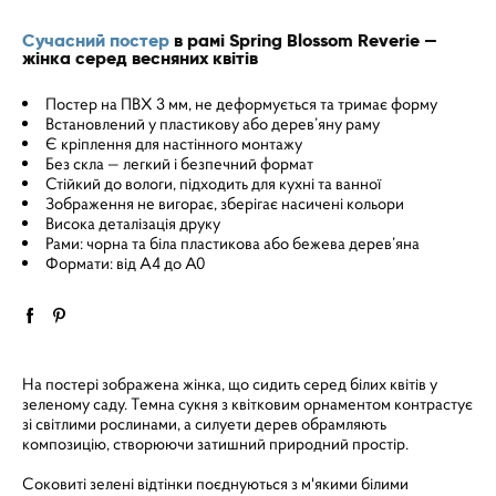
Сучасний постер
в рамі Spring Blossom Reverie —
жінка серед весняних квітів
Постер на ПВХ 3 мм, не деформується та тримає форму
Встановлений у пластикову або дерев’яну раму
Є кріплення для настінного монтажу
Без скла — легкий і безпечний формат
Стійкий до вологи, підходить для кухні та ванної
Зображення не вигорає, зберігає насичені кольори
Висока деталізація друку
Рами: чорна та біла пластикова або бежева дерев’яна
Формати: від A4 до A0
На постері зображена жінка, що сидить серед білих квітів у
зеленому саду. Темна сукня з квітковим орнаментом контрастує
зі світлими рослинами, а силуети дерев обрамляють
композицію, створюючи затишний природний простір.
Соковиті зелені відтінки поєднуються з м'якими білими