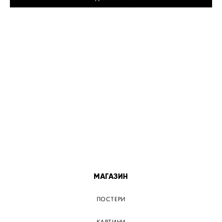
МІСТА
ПОСТЕР КИЇВ
ПОСТЕР ДНІПРО
ПОСТЕР ЗАПОРІЖЖЯ
ПОСТЕР КРЕМЕНЧУГ
ПОСТЕР ЛЬВІВ
ПОСТЕР ОДЕСА
ПОСТЕР ВІННИЦЯ
МАГАЗИН
ПОСТЕРИ