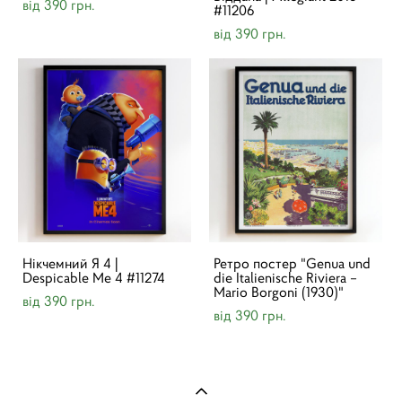
від 390 грн.
#11206
від 390 грн.
Нікчемний Я 4 |
Ретро постер "Genua und
Despicable Me 4 #11274
die Italienische Riviera –
Mario Borgoni (1930)"
від 390 грн.
від 390 грн.