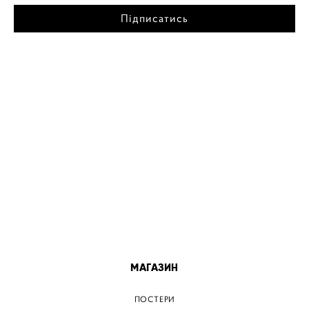
Підписатись
МІСТА
ПОСТЕР КИЇВ
ПОСТЕР ДНІПРО
ПОСТЕР ЗАПОРІЖЖЯ
ПОСТЕР КРЕМЕНЧУГ
ПОСТЕР ЛЬВІВ
ПОСТЕР ОДЕСА
ПОСТЕР ВІННИЦЯ
МАГАЗИН
ПОСТЕРИ