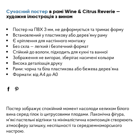
Сучасний постер
в рамі Wine & Citrus Reverie —
художня ілюстрація з вином
Постер на ПВХ 3 мм, не деформується та тримає форму
Встановлений у пластикову або дерев’яну раму
Є кріплення для настінного монтажу
Без скла — легкий і безпечний формат
Стійкий до вологи, підходить для кухні та ванної
Зображення не вигорає, зберігає насичені кольори
Висока деталізація друку
Рами: чорна та біла пластикова або бежева дерев’яна
Формати: від A4 до A0
Постер зображує спокійний момент насолоди келихом білого
вина серед гілок із цитрусовими плодами. Лаконічна фігура,
м'які пастельні відтінки та мінімалістична композиція створюють
атмосферу затишку, неспішності та середземноморського
настрою.