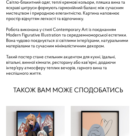
Світло-блакитний одяг, теплі кремові кольори, пляшка вина та
яскраві цитруси формують гармонійний баланс між сучасним
мистецтвом і природною елегантністю. Картина наповнює
простір відчуттям легкості та відпочинку.
Робота виконана у стилі Contemporary Art із поєднанням
Modern Figurative Illustration та середземноморської естетики.
Вона чудово поєднується зі світлими інтер'єрами, натуральними
матеріалами та сучасним мінімалістичним декором.
Такий постер стане стильним акцентом для кухні, їдальні,
вітальні, винної кімнати, ресторану або кав'ярні, додаючи
інтер'єру атмосферу теплих вечорів, гарного вина та
неспішного життя.
ТАКОЖ ВАМ МОЖЕ СПОДОБАТИСЬ