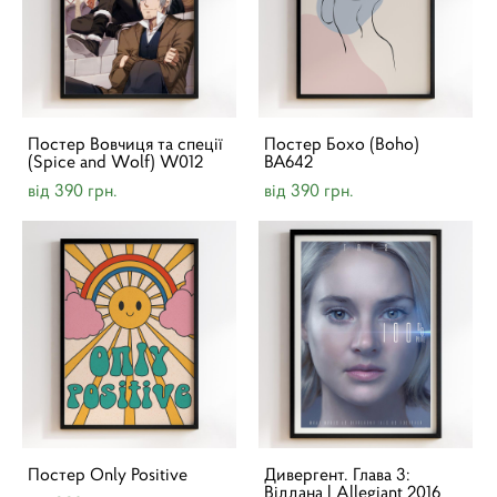
Постер Вовчиця та спеції
Постер Бохо (Boho)
(Spice and Wolf) W012
BA642
від 390 грн.
від 390 грн.
Постер Only Positive
Дивергент. Глава 3:
Віддана | Allegiant 2016