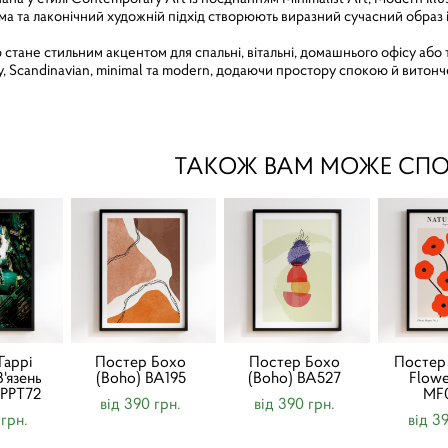
ма та лаконічний художній підхід створюють виразний сучасний образ
 стане стильним акцентом для спальні, вітальні, домашнього офісу або т
, Scandinavian, minimal та modern, додаючи простору спокою й витонч
ТАКОЖ ВАМ МОЖЕ СП
Гаррі
Постер Бохо
Постер Бохо
Постер
В'язень
(Boho) BA195
(Boho) BA527
Flowe
 PPT72
MF
від 390 грн.
від 390 грн.
 грн.
від 3