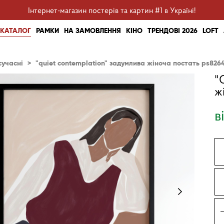
Інтернет-магазин постерів та картин #1 в Україні!
КАТАЛОГ
РАМКИ
НА ЗАМОВЛЕННЯ
КІНО
ТРЕНДОВІ 2026
LOFT
сучасні
>
"quiet contemplation" задумлива жіноча постать ps826
"
ж
в