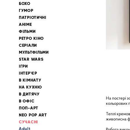
БОХО
ГУМОР
ПАТРІОТИЧНІ
АНІМЕ
ФІЛЬМИ
РЕТРО КІНО
СЕРІАЛИ
МУЛЬТФІЛЬМИ
STAR WARS
ІГРИ
ІНТЕР'ЄР
В КІМНАТУ
НА КУХНЮ
В ДИТЯЧУ
На постері з
В ОФІС
кольорових п
ПОП-АРТ
Теплі кремов
NEO POP ART
живописна фа
СУЧАСНІ
Adult
Робота викон