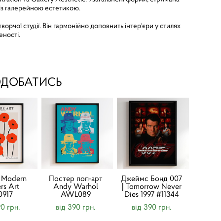
 із галерейною естетикою.
ворчої студії. Він гармонійно доповнить інтер'єри у стилях
еності.
ОДОБАТИСЬ
 Modern
Постер поп-арт
Джеймс Бонд 007
rs Art
Andy Warhol
| Tomorrow Never
0917
AWL089
Dies 1997 #11344
90 грн.
від 390 грн.
від 390 грн.