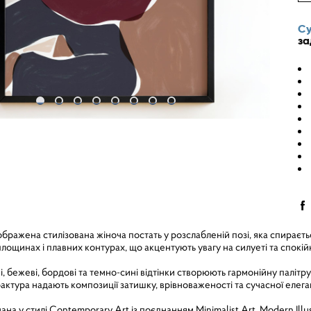
Су
за
ображена стилізована жіноча постать у розслабленій позі, яка спираєт
лощинах і плавних контурах, що акцентують увагу на силуеті та спокій
і, бежеві, бордові та темно-сині відтінки створюють гармонійну палітру 
ктура надають композиції затишку, врівноваженості та сучасної елега
ана у стилі Contemporary Art із поєднанням Minimalist Art, Modern Illus