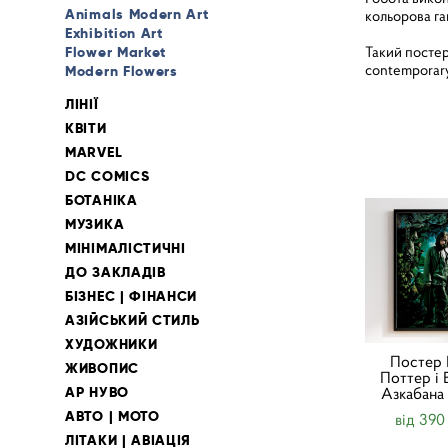
Animals Modern Art
кольорова га
Exhibition Art
Такий постер
Flower Market
contemporary
Modern Flowers
ЛІНІЇ
КВІТИ
MARVEL
DC COMICS
БОТАНІКА
МУЗИКА
МІНІМАЛІСТИЧНІ
ДО ЗАКЛАДІВ
БІЗНЕС | ФІНАНСИ
АЗІЙСЬКИЙ СТИЛЬ
ХУДОЖНИКИ
Постер 
ЖИВОПИС
Поттер і 
АР НУВО
Азкабана
АВТО | МОТО
від 390
ЛІТАКИ | АВІАЦІЯ