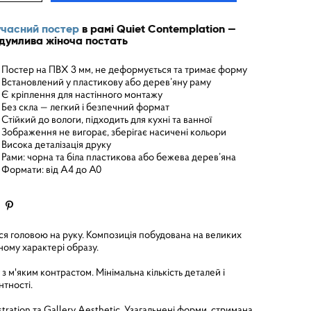
часний постер
в рамі Quiet Contemplation —
думлива жіноча постать
Постер на ПВХ 3 мм, не деформується та тримає форму
Встановлений у пластикову або дерев’яну раму
Є кріплення для настінного монтажу
Без скла — легкий і безпечний формат
Стійкий до вологи, підходить для кухні та ванної
Зображення не вигорає, зберігає насичені кольори
Висока деталізація друку
Рами: чорна та біла пластикова або бежева дерев’яна
Формати: від A4 до A0
ься головою на руку. Композиція побудована на великих
ному характері образу.
з м'яким контрастом. Мінімальна кількість деталей і
нтності.
tration та Gallery Aesthetic. Узагальнені форми, стримана