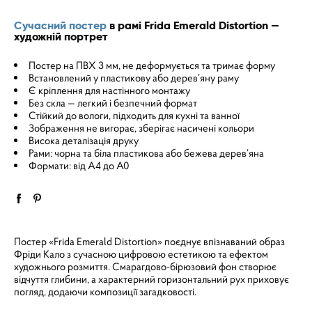
Сучасний постер
в рамі Frida Emerald Distortion —
художній портрет
Постер на ПВХ 3 мм, не деформується та тримає форму
Встановлений у пластикову або дерев’яну раму
Є кріплення для настінного монтажу
Без скла — легкий і безпечний формат
Стійкий до вологи, підходить для кухні та ванної
Зображення не вигорає, зберігає насичені кольори
Висока деталізація друку
Рами: чорна та біла пластикова або бежева дерев’яна
Формати: від A4 до A0
Постер «Frida Emerald Distortion» поєднує впізнаваний образ
Фріди Кало з сучасною цифровою естетикою та ефектом
художнього розмиття. Смарагдово-бірюзовий фон створює
відчуття глибини, а характерний горизонтальний рух приховує
погляд, додаючи композиції загадковості.