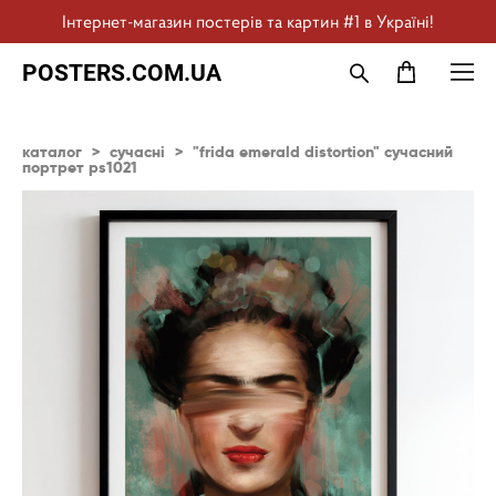
Інтернет-магазин постерів та картин #1 в Україні!
POSTERS.COM.UA
каталог
>
сучасні
>
"frida emerald distortion" сучасний
портрет ps1021