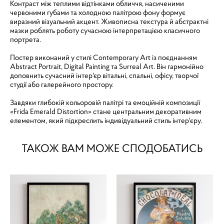
Контраст між теплими відтінками обличчя, насиченими
червоними губами та холодною палітрою фону формує
виразний візуальний акцент. Живописна текстура й абстрактні
мазки роблять роботу сучасною інтерпретацією класичного
портрета.
Постер виконаний у стилі Contemporary Art із поєднанням
Abstract Portrait, Digital Painting та Surreal Art. Він гармонійно
доповнить сучасний інтер'єр вітальні, спальні, офісу, творчої
студії або галерейного простору.
Завдяки глибокій кольоровій палітрі та емоційній композиції
«Frida Emerald Distortion» стане центральним декоративним
елементом, який підкреслить індивідуальний стиль інтер'єру.
ТАКОЖ ВАМ МОЖЕ СПОДОБАТИСЬ