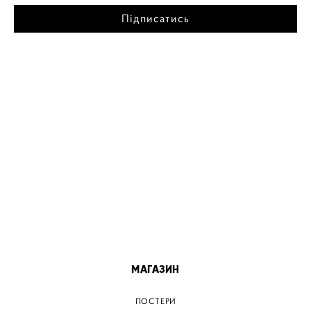
Підписатись
МІСТА
ПОСТЕР КИЇВ
ПОСТЕР ДНІПРО
ПОСТЕР ЗАПОРІЖЖЯ
ПОСТЕР КРЕМЕНЧУГ
ПОСТЕР ЛЬВІВ
ПОСТЕР ОДЕСА
ПОСТЕР ВІННИЦЯ
МАГАЗИН
ПОСТЕРИ