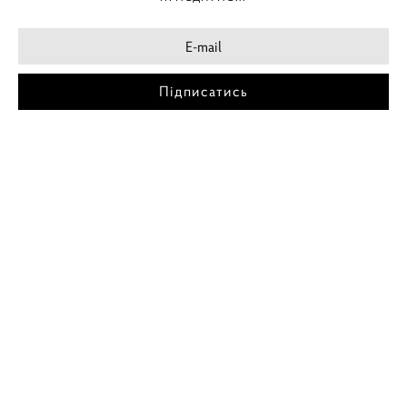
Підписатись
МІСТА
ПОСТЕР КИЇВ
ПОСТЕР ДНІПРО
ПОСТЕР ЗАПОРІЖЖЯ
ПОСТЕР КРЕМЕНЧУГ
ПОСТЕР ЛЬВІВ
ПОСТЕР ОДЕСА
ПОСТЕР ВІННИЦЯ