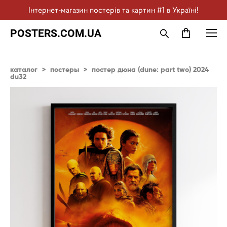
Інтернет-магазин постерів та картин #1 в Україні!
POSTERS.COM.UA
каталог
>
постеры
>
постер дюна (dune: part two) 2024
du32