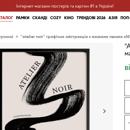
Інтернет-магазин постерів та картин #1 в Україні!
АТАЛОГ
РАМКИ
СКАНДІ
COZY
КІНО
ТРЕНДОВІ 2026
АЗІЯ
ПОП
сучасні
>
"atelier noir" графічна абстракція з мазками пензля cf6
"
м
в