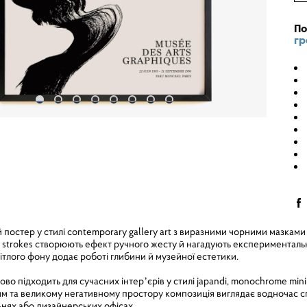
По
гр
остер у стилі contemporary gallery art з виразними чорними мазками 
h strokes створюють ефект ручного жесту й нагадують експериментальн
вітлого фону додає роботі глибини й музейної естетики.
о підходить для сучасних інтерʼєрів у стилі japandi, monochrome minim
ям та великому негативному простору композиція виглядає водночас с
льнях або дизайнерських офісах.