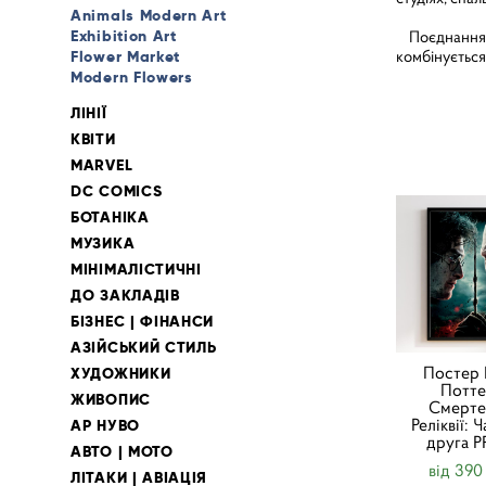
Animals Modern Art
Exhibition Art
Поєднання ha
комбінується
Flower Market
Modern Flowers
ЛІНІЇ
КВІТИ
MARVEL
DC COMICS
БОТАНІКА
МУЗИКА
МІНІМАЛІСТИЧНІ
ДО ЗАКЛАДІВ
БІЗНЕС | ФІНАНСИ
АЗІЙСЬКИЙ СТИЛЬ
Постер 
ХУДОЖНИКИ
Потте
ЖИВОПИС
Смерте
Реліквії: 
АР НУВО
друга P
АВТО | МОТО
від 390
ЛІТАКИ | АВІАЦІЯ