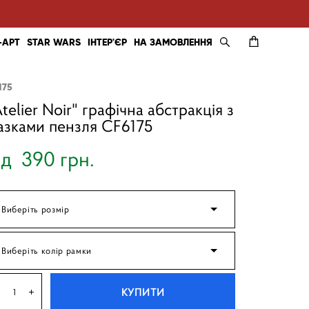
-АРТ
STAR WARS
ІНТЕР'ЄР
НА ЗАМОВЛЕННЯ
175
Atelier Noir" графічна абстракція з
азками пензля CF6175
ід 390 грн.
Виберіть розмір
Виберіть колір рамки
КУПИТИ