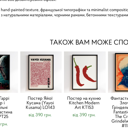
nd-painted texture, французької типографіки та minimalist compositio
 з натуральними матеріалами, чорними рамами, бетонними текстурами т
ТАКОЖ ВАМ МОЖЕ СП
Гаррі
Постер Яйої
Постер на кухню
Фантасти
р і
Кусама (Yayoi
Kitchen Modern
Зло
льні
Kusama) LO143
Art KT153
Ґріндел
Частина
Fantast
від 390 грн.
від 390 грн.
PT25
The Cr
Grindel
 грн.
#1