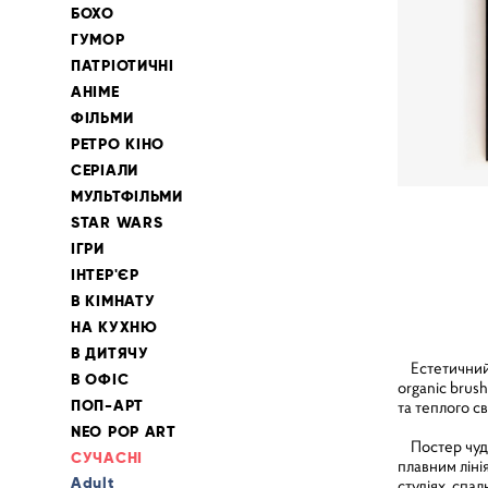
БОХО
ГУМОР
ПАТРІОТИЧНІ
АНІМЕ
ФІЛЬМИ
РЕТРО КІНО
СЕРІАЛИ
МУЛЬТФІЛЬМИ
STAR WARS
ІГРИ
ІНТЕР'ЄР
В КІМНАТУ
НА КУХНЮ
В ДИТЯЧУ
Естетичний п
В ОФІС
organic brus
ПОП-АРТ
та теплого с
NEO POP ART
Постер чудов
СУЧАСНІ
плавним ліні
Adult
студіях, спа