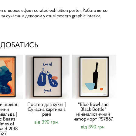
n створює ефект curated exhibition poster. Робота легко
а сучасним декором у стилі modern graphic interior.
ОДОБАТИСЬ
чні звірі:
Постер для кухні |
"Blue Bowl and
чини
Cучасна картина в
Black Bottle"
ьвальда |
рамі
мінімалістичний
ic Beasts
натюрморт PS7867
від 390 грн.
imes of
від 390 грн.
wald 2018
1527