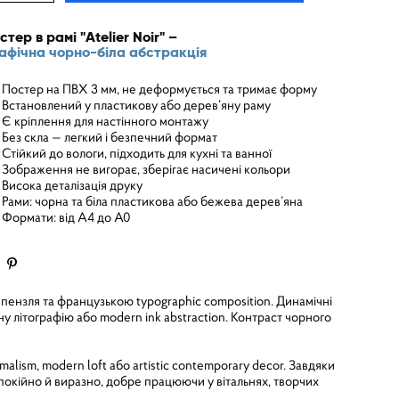
стер в рамі "Atelier Noir" –
афічна чорно-біла абстракція
Постер на ПВХ 3 мм, не деформується та тримає форму
Встановлений у пластикову або дерев’яну раму
Є кріплення для настінного монтажу
Без скла — легкий і безпечний формат
Стійкий до вологи, підходить для кухні та ванної
Зображення не вигорає, зберігає насичені кольори
Висока деталізація друку
Рами: чорна та біла пластикова або бежева дерев’яна
Формати: від A4 до A0
пензля та французькою typographic composition. Динамічні
у літографію або modern ink abstraction. Контраст чорного
alism, modern loft або artistic contemporary decor. Завдяки
покійно й виразно, добре працюючи у вітальнях, творчих