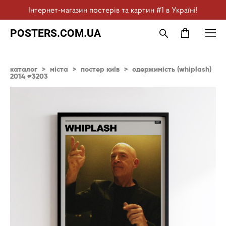
Інтернет-магазин постерів та картин #1 в Україні!
POSTERS.COM.UA
каталог
>
міста
>
постер київ
>
одержимість (whiplash)
2014 #3203