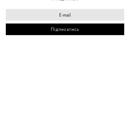
Підписатись
МІСТА
ПОСТЕР КИЇВ
ПОСТЕР ДНІПРО
ПОСТЕР ЗАПОРІЖЖЯ
ПОСТЕР КРЕМЕНЧУГ
ПОСТЕР ЛЬВІВ
ПОСТЕР ОДЕСА
ПОСТЕР ВІННИЦЯ