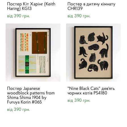
Постер Кіт Харінг (Keith
Постер в дитячу кімнату
Haring) KG13
CHR139
від 390 грн.
від 390 грн.
Постер Japanese
"Nine Black Cats" дев'ять
woodblock patterns from
чорних котів PS4180
Shima Shima 1904 by
від 390 грн.
Furuya Korin #065
від 390 грн.