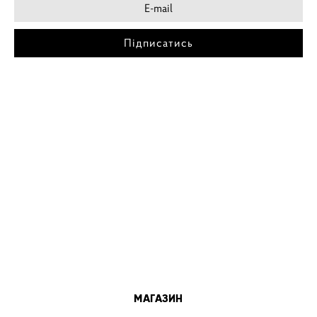
Підписатись
МІСТА
ПОСТЕР КИЇВ
ПОСТЕР ДНІПРО
ПОСТЕР ЗАПОРІЖЖЯ
ПОСТЕР КРЕМЕНЧУГ
ПОСТЕР ЛЬВІВ
ПОСТЕР ОДЕСА
ПОСТЕР ВІННИЦЯ
МАГАЗИН