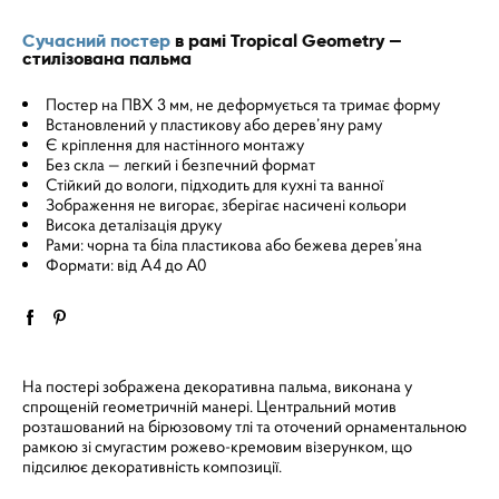
Сучасний постер
в рамі Tropical Geometry —
стилізована пальма
Постер на ПВХ 3 мм, не деформується та тримає форму
Встановлений у пластикову або дерев’яну раму
Є кріплення для настінного монтажу
Без скла — легкий і безпечний формат
Стійкий до вологи, підходить для кухні та ванної
Зображення не вигорає, зберігає насичені кольори
Висока деталізація друку
Рами: чорна та біла пластикова або бежева дерев’яна
Формати: від A4 до A0
На постері зображена декоративна пальма, виконана у
спрощеній геометричній манері. Центральний мотив
розташований на бірюзовому тлі та оточений орнаментальною
рамкою зі смугастим рожево-кремовим візерунком, що
підсилює декоративність композиції.