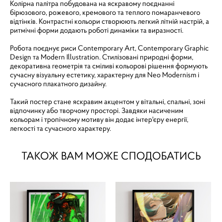
Колірна палітра побудована на яскравому поєднанні
бірюзового, рожевого, кремового та теплого помаранчевого
відтінків. Контрастні кольори створюють легкий літній настрій, а
ритмічні форми додають роботі динаміки та виразності.
Робота поєднує риси Contemporary Art, Contemporary Graphic
Design та Modern Illustration. Стилізовані природні форми,
декоративна геометрія та сміливі кольорові рішення формують
сучасну візуальну естетику, характерну для Neo Modernism і
сучасного плакатного дизайну.
Такий постер стане яскравим акцентом у вітальні, спальні, зоні
відпочинку або творчому просторі. Завдяки насиченим
кольорам і тропічному мотиву він додає інтер'єру енергії,
легкості та сучасного характеру.
ТАКОЖ ВАМ МОЖЕ СПОДОБАТИСЬ