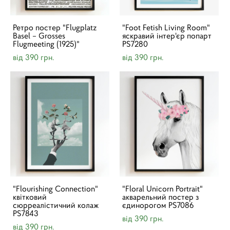
Ретро постер "Flugplatz
"Foot Fetish Living Room"
Basel – Grosses
яскравий інтер'єр попарт
Flugmeeting (1925)"
PS7280
від 390 грн.
від 390 грн.
"Flourishing Connection"
"Floral Unicorn Portrait"
квітковий
акварельний постер з
сюрреалістичний колаж
єдинорогом PS7086
PS7843
від 390 грн.
від 390 грн.