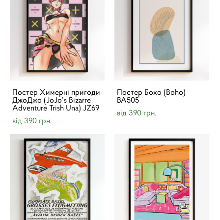
Постер Химерні пригоди
Постер Бохо (Boho)
ДжоДжо (JoJo’s Bizarre
BA505
Adventure Trish Una) JZ69
від 390 грн.
від 390 грн.