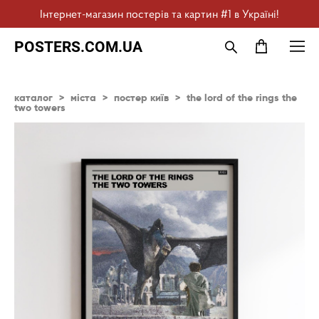
Інтернет-магазин постерів та картин #1 в Україні!
POSTERS.COM.UA
каталог
>
міста
>
постер київ
>
the lord of the rings the
two towers