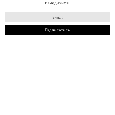
ПРИЄДНУЙСЯ!
Підписатись
МІСТА
ПОСТЕР КИЇВ
ПОСТЕР ДНІПРО
ПОСТЕР ЗАПОРІЖЖЯ
ПОСТЕР КРЕМЕНЧУГ
ПОСТЕР ЛЬВІВ
ПОСТЕР ОДЕСА
ПОСТЕР ВІННИЦЯ