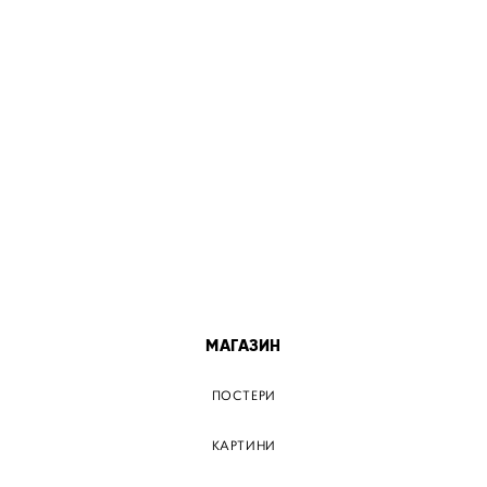
МІСТА
ПОСТЕР КИЇВ
ПОСТЕР ДНІПРО
ПОСТЕР ЗАПОРІЖЖЯ
ПОСТЕР КРЕМЕНЧУГ
ПОСТЕР ЛЬВІВ
ПОСТЕР ОДЕСА
ПОСТЕР ВІННИЦЯ
МАГАЗИН
ПОСТЕРИ
КАРТИНИ