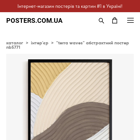
Інтернет-магазин постерів та картин #1 в Україні!
POSTERS.COM.UA
каталог
>
інтер'єр
>
"terra waves" абстрактний постер
nb5771