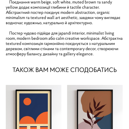
Поєднання warm beige, soft white, muted brown та sandy
yellow додає композиції глибини й tactile character.
Абстрактний постер поєднує modern abstraction, organic
minimalism та textured wall art aesthetic, завдяки чому виглядає
водночас художньо, натурально й архітектурно.
Постер чудово підійде для japandi interior, minimalist living
room, modern bedroom або calm creative workspace. Абстрактна
textured композиція гармонійно поєднується з натуральним
деревом, світлими стінами та contemporary decor, створюючи
атмосферу балансу, дизайну та gallery elegance.
ТАКОЖ ВАМ МОЖЕ СПОДОБАТИСЬ