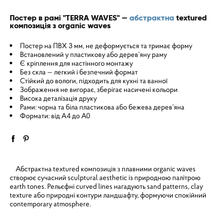
Постер в рамі "TERRA WAVES" —
абстрактна
textured
композиція з organic waves
Постер на ПВХ 3 мм, не деформується та тримає форму
Встановлений у пластикову або дерев’яну раму
Є кріплення для настінного монтажу
Без скла — легкий і безпечний формат
Стійкий до вологи, підходить для кухні та ванної
Зображення не вигорає, зберігає насичені кольори
Висока деталізація друку
Рами: чорна та біла пластикова або бежева дерев’яна
Формати: від A4 до A0
Абстрактна textured композиція з плавними organic waves
створює сучасний sculptural aesthetic із природною палітрою
earth tones. Рельєфні curved lines нагадують sand patterns, clay
texture або природні контури ландшафту, формуючи спокійний
contemporary atmosphere.