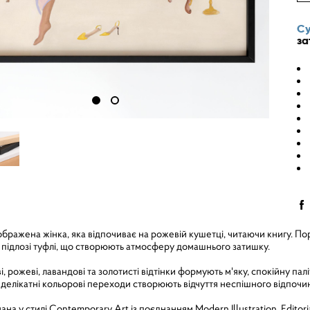
Су
за
ображена жінка, яка відпочиває на рожевій кушетці, читаючи книгу. По
а підлозі туфлі, що створюють атмосферу домашнього затишку.
, рожеві, лавандові та золотисті відтінки формують м'яку, спокійну палі
а делікатні кольорові переходи створюють відчуття неспішного відпочи
ана у стилі Contemporary Art із поєднанням Modern Illustration, Editor