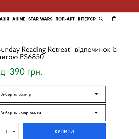
АЗІЯ
АНІМЕ
STAR WARS
ПОП-АРТ
ІНТЕР'ЄР
Sunday Reading Retreat" відпочинок із
нигою PS6850
ід 390 грн.
Виберіть розмір
Виберіть колір рамки
КУПИТИ