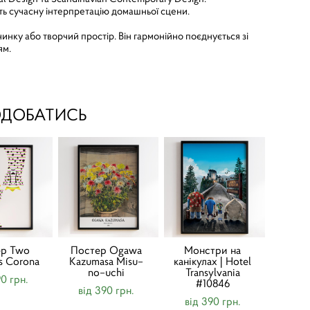
ть сучасну інтерпретацію домашньої сцени.
инку або творчий простір. Він гармонійно поєднується зі
ям.
ОДОБАТИСЬ
ер Two
Постер Ogawa
Монстри на
s Corona
Kazumasa Misu–
канікулах | Hotel
no–uchi
Transylvania
90 грн.
#10846
від 390 грн.
від 390 грн.