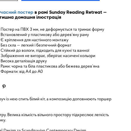
часний постер
в рамі Sunday Reading Retreat —
тишна домашня ілюстрація
Постер на ПВХ 3 мм, не деформується та тримає форму
Встановлений у пластикову або дерев’яну раму
Є кріплення для настінного монтажу
Без скла — легкий і безпечний формат
Стійкий до вологи, підходить для кухні та ванної
Зображення не вигорає, зберігає насичені кольори
Висока деталізація друку
Рами: чорна та біла пластикова або бежева дерев’яна
Формати: від A4 до A0
руч із нею спить білий кіт, а композицію доповнюють торшер
тру. Велика кількість вільного простору підкреслює легкість
нку.
ial Design та Scandinavian Contemporary Design.