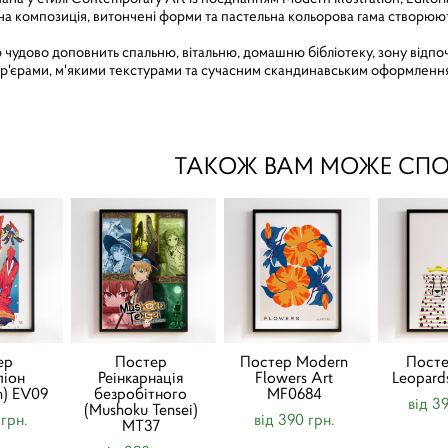
на композиція, витончені форми та пастельна кольорова гама створюю
 чудово доповнить спальню, вітальню, домашню бібліотеку, зону відпоч
ер'єрами, м'якими текстурами та сучасним скандинавським оформленн
ТАКОЖ ВАМ МОЖЕ СП
ер
Постер
Постер Modern
Пост
ліон
Реінкарнація
Flowers Art
Leopard
n) EV09
безробітного
MF0684
від 3
(Mushoku Tensei)
 грн.
від 390 грн.
MT37