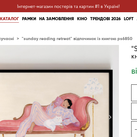
Інтернет-магазин постерів та картин #1 в Україні!
КАТАЛОГ
РАМКИ
НА ЗАМОВЛЕННЯ
КІНО
ТРЕНДОВІ 2026
LOFT
сучасні
>
"sunday reading retreat" відпочинок із книгою ps6850
"
к
в