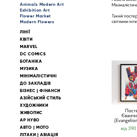
Animals Modern Art
Мінімалістич
Exhibition Art
Такий постер
Flower Market
світлими інт
Modern Flowers
ЛІНІЇ
КВІТИ
MARVEL
DC COMICS
БОТАНІКА
МУЗИКА
МІНІМАЛІСТИЧНІ
ДО ЗАКЛАДІВ
БІЗНЕС | ФІНАНСИ
АЗІЙСЬКИЙ СТИЛЬ
ХУДОЖНИКИ
Пост
ЖИВОПИС
Єванге
АР НУВО
(Evangelio
АВТО | МОТО
від 390
ЛІТАКИ | АВІАЦІЯ