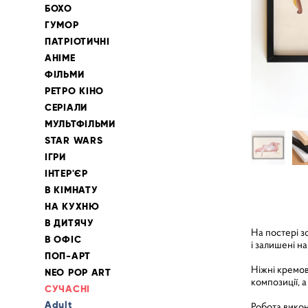
БОХО
ГУМОР
ПАТРІОТИЧНІ
АНІМЕ
ФІЛЬМИ
РЕТРО КІНО
СЕРІАЛИ
МУЛЬТФІЛЬМИ
STAR WARS
ІГРИ
ІНТЕР'ЄР
В КІМНАТУ
НА КУХНЮ
В ДИТЯЧУ
На постері з
В ОФІС
і залишені н
ПОП-АРТ
Ніжні кремові
NEO POP ART
композиції, 
СУЧАСНІ
Adult
Робота викон