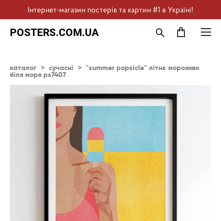
Інтернет-магазин постерів та картин #1 в Україні!
POSTERS.COM.UA
каталог
>
сучасні
>
"summer popsicle" літнє морозиво
біля моря ps7407