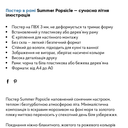
Постер в рамі
Summer Popsicle — сучасна літня
ілюстрація
Постер на ПВХ 3 мм, не деформується та тримає форму
Встановлений у пластикову або дерев’яну раму
Є кріплення для настінного монтажу
Без скла — легкий і безпечний формат
Стійкий до вологи, підходить для кухні та ванної
Зображення не вигорає, зберігає насичені кольори
Висока деталізація друку
Рами: чорна та біла пластикова або бежева дерев’яна
Формати: від A4 до A0
Постер Summer Popsicle наповнений сонячним настроєм,
теплом і безтурботною атмосферою літа. Мінімалістична
композиція із яскравим морозивом на фоні моря та золотого
пляжу миттєво переносить у спекотний день біля узбережжя.
Поєднання ніжно-блакитного, жовтого та рожевого кольорів