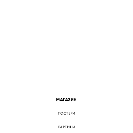
МІСТА
ПОСТЕР КИЇВ
ПОСТЕР ДНІПРО
ПОСТЕР ЗАПОРІЖЖЯ
ПОСТЕР КРЕМЕНЧУГ
ПОСТЕР ЛЬВІВ
ПОСТЕР ОДЕСА
ПОСТЕР ВІННИЦЯ
МАГАЗИН
ПОСТЕРИ
КАРТИНИ