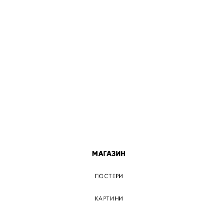
МІСТА
ПОСТЕР КИЇВ
ПОСТЕР ДНІПРО
ПОСТЕР ЗАПОРІЖЖЯ
ПОСТЕР КРЕМЕНЧУГ
ПОСТЕР ЛЬВІВ
ПОСТЕР ОДЕСА
ПОСТЕР ВІННИЦЯ
МАГАЗИН
ПОСТЕРИ
КАРТИНИ