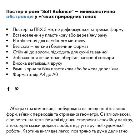
Постер в рамі "Soft Balance" — мінімалістична
абстракція
у м’яких природних тонах
Постер на ПВХ 3 мм, не деформується та тримає форму
Встановлений у пластикову або дерев’яну раму
Є кріплення для настінного монтажу
Без скла — легкий і безпечний формат
Стійкий до вологи, підходить для кухні та ванної
Зображення не вигорає, зберігає насичені кольори
Висока деталізація друку
Рами: чорна та біла пластикова або бежева дерев’яна
Формати: від A4 до A0
Абстрактна композиція побудована на поєднанні плавних
форм, м’яких переходів та стриманої геометрії. Світлі оливкові,
сіро-зелені та теплі бежеві відтінки створюють спокійну палітру,
а текстурні мазки додають роботі відчуття ручної художньої
роботи. Картина виглядає легко, повітряно та дуже делікатно.