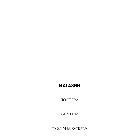
ПОСТЕР КИЇВ
ПОСТЕР ДНІПРО
ПОСТЕР ЗАПОРІЖЖЯ
ПОСТЕР КРЕМЕНЧУГ
ПОСТЕР ЛЬВІВ
ПОСТЕР ОДЕСА
ПОСТЕР ВІННИЦЯ
МАГАЗИН
ПОСТЕРИ
КАРТИНИ
ПУБЛІЧНА ОФЕРТА