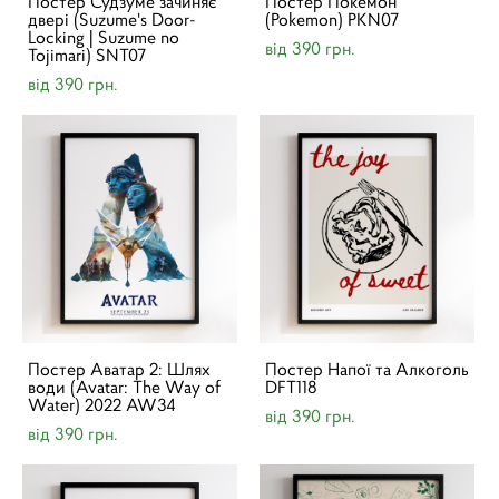
Постер Судзуме зачиняє
Постер Покемон
двері (Suzume's Door-
(Pokemon) PKN07
Locking | Suzume no
від 390 грн.
Tojimari) SNT07
від 390 грн.
Постер Аватар 2: Шлях
Постер Напої та Алкоголь
води (Avatar: The Way of
DFT118
Water) 2022 AW34
від 390 грн.
від 390 грн.