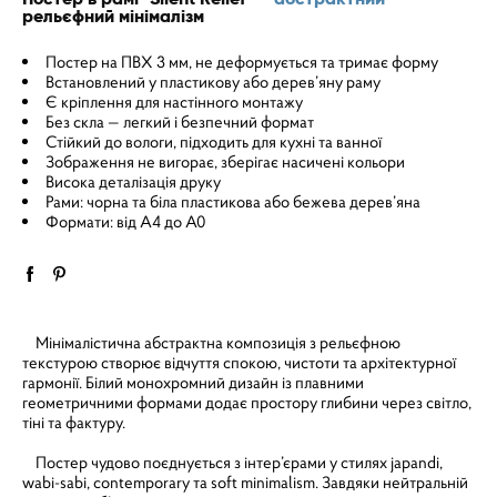
рельєфний мінімалізм
Постер на ПВХ 3 мм, не деформується та тримає форму
Встановлений у пластикову або дерев’яну раму
Є кріплення для настінного монтажу
Без скла — легкий і безпечний формат
Стійкий до вологи, підходить для кухні та ванної
Зображення не вигорає, зберігає насичені кольори
Висока деталізація друку
Рами: чорна та біла пластикова або бежева дерев’яна
Формати: від A4 до A0
Мінімалістична абстрактна композиція з рельєфною
текстурою створює відчуття спокою, чистоти та архітектурної
гармонії. Білий монохромний дизайн із плавними
геометричними формами додає простору глибини через світло,
тіні та фактуру.
Постер чудово поєднується з інтер’єрами у стилях japandi,
wabi-sabi, contemporary та soft minimalism. Завдяки нейтральній