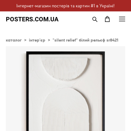
Інтернет-магазин постерів та картин #1 в Україні!
POSTERS.COM.UA
каталог
>
інтер'єр
>
"silent relief" білий рельєф sr8421