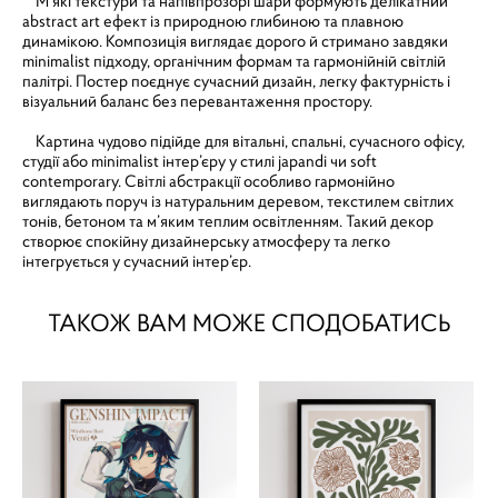
М’які текстури та напівпрозорі шари формують делікатний
abstract art ефект із природною глибиною та плавною
динамікою. Композиція виглядає дорого й стримано завдяки
minimalist підходу, органічним формам та гармонійній світлій
палітрі. Постер поєднує сучасний дизайн, легку фактурність і
візуальний баланс без перевантаження простору.
Картина чудово підійде для вітальні, спальні, сучасного офісу,
студії або minimalist інтер’єру у стилі japandi чи soft
contemporary. Світлі абстракції особливо гармонійно
виглядають поруч із натуральним деревом, текстилем світлих
тонів, бетоном та м’яким теплим освітленням. Такий декор
створює спокійну дизайнерську атмосферу та легко
інтегрується у сучасний інтер’єр.
ТАКОЖ ВАМ МОЖЕ СПОДОБАТИСЬ