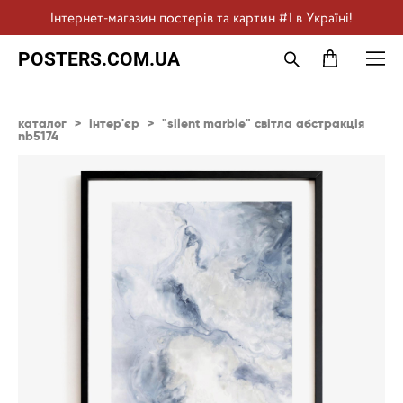
Інтернет-магазин постерів та картин #1 в Україні!
POSTERS.COM.UA
каталог
>
інтер'єр
>
"silent marble" світла абстракція
nb5174