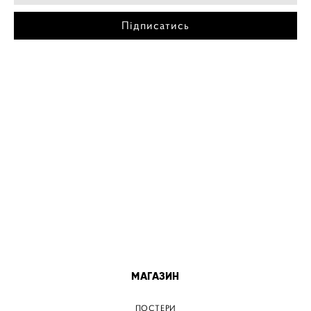
Підписатись
МІСТА
ПОСТЕР КИЇВ
ПОСТЕР ДНІПРО
ПОСТЕР ЗАПОРІЖЖЯ
ПОСТЕР КРЕМЕНЧУГ
ПОСТЕР ЛЬВІВ
ПОСТЕР ОДЕСА
ПОСТЕР ВІННИЦЯ
МАГАЗИН
ПОСТЕРИ