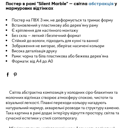
Постер в рамі "Silent Marble" — світла
абстракція
у
мармурових відтінках
Постер на ПВХ 3 мм, не деформується та тримає форму
Встановлений у пластикову або дерев’яну раму
Є кріплення для настінного монтажу
Без скла — легкий і безпечний формат
Стійкий до вологи, підходить для кухні та ванної
Зображення не вигорає, зберігає насичені кольори
Висока деталізація друку
Рами: чорна та біла пластикова або бежева дерев’яна
Формати: від A4 до A0
Світла абстрактна композиція у холодних сіро-блакитних та
молочних відтінках створює атмосферу спокою, чистоти та
візуальної легкості. Плавні переходи кольору нагадують
натуральний мармур, акварельні розводи та структуру каменю.
Така картина в рамі додає інтер’єру відчуття простору, світла та
сучасної естетики у стилі contemporary.