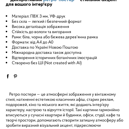
для вашого інтер’єру
Матеріал: ПВХ 3 мм, УФ-друк
Без скла — легкий і безпечний формат
Висока деталізація зображення
Стійкість до вологи та вигорання
Рами: біла, чорна або бежева дерев'янна рамка
Формати: від A4 до A0
Доставка по Україні Новою Поштою
Міжнародна доставка також доступна
Відтворення історичних ботанічних ілюстрацій
Створено без ШІ (Not created with AI)
Ретро постери — це атмосферні зображення у вінтажному
стилі, натхненні естетикою класичних афіш, старих реклам,
подорожей, кіно та міського життя, які додають інтер’єру
характеру, настрою та відчуття історії. Такі картини гармонійно
вписуються у сучасні квартири й будинки, офіси, студії, кафе та
творчі простори, допомагають створити затишну атмосферу або
зробити виразний візуальний акцент, підкреслюючи