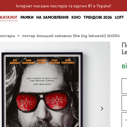
Інтернет-магазин постерів та картин #1 в Україні!
КАТАЛОГ
РАМКИ
НА ЗАМОВЛЕННЯ
КІНО
ТРЕНДОВІ 2026
LOFT
постеры
>
постер большой лебовски (the big lebowski) tbl004
П
L
в