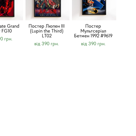
ate Grand
Постер Люпен III
Постер
r FG10
(Lupin the Third)
Мультсеріал
LT02
Бетмен 1992 #9619
90 грн.
від 390 грн.
від 390 грн.