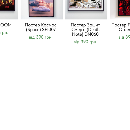
 DOOM
Постер Космос
Постер Зошит
Постер F
(Space) SE1007
Смерті (Death
Orde
 грн.
Note) DN060
від 390 грн.
від 3
від 390 грн.