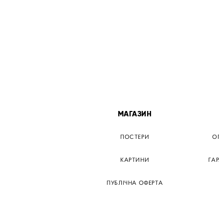
МІСТА
МАГАЗИН
ТЕР КИЇВ
ПОСТЕРИ
О
ЕР ДНІПРО
КАРТИНИ
ГА
Р ЗАПОРІЖЖЯ
ПУБЛІЧНА ОФЕРТА
Р КРЕМЕНЧУГ
ТЕР ЛЬВІВ
ТЕР ОДЕСА