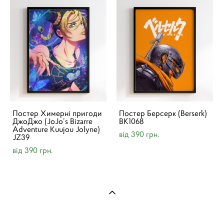
Постер Химерні пригоди
Постер Берсерк (Berserk)
ДжоДжо (JoJo’s Bizarre
BK1068
Adventure Kuujou Jolyne)
від 390 грн.
JZ39
від 390 грн.