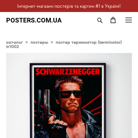
Інтернет-магазин постерів та картин #1 в Україні!
POSTERS.COM.UA
каталог
>
постеры
>
постер терминатор (terminator)
tr1002