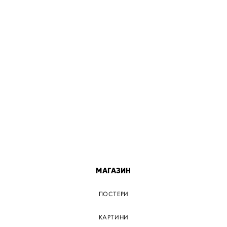
МІСТА
ПОСТЕР КИЇВ
ПОСТЕР ДНІПРО
ПОСТЕР ЗАПОРІЖЖЯ
ПОСТЕР КРЕМЕНЧУГ
ПОСТЕР ЛЬВІВ
ПОСТЕР ОДЕСА
ПОСТЕР ВІННИЦЯ
МАГАЗИН
ПОСТЕРИ
КАРТИНИ