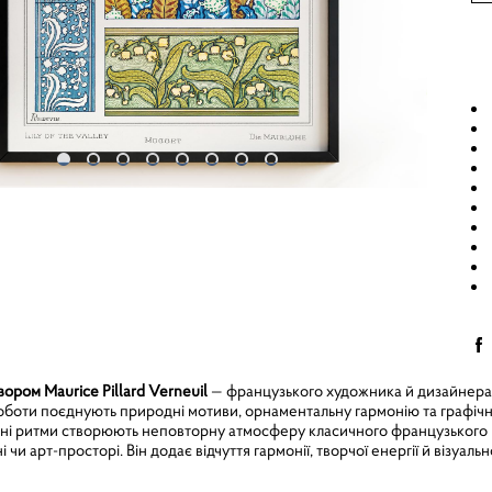
вором Maurice Pillard Verneuil
— французького художника й дизайнера,
оботи поєднують природні мотиви, орнаментальну гармонію та графічну 
ні ритми створюють неповторну атмосферу класичного французького мо
рні чи арт-просторі. Він додає відчуття гармонії, творчої енергії й візуал