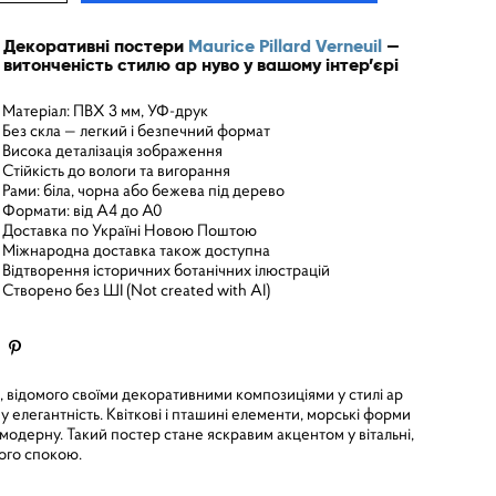
Декоративні постери
Maurice Pillard Verneuil
—
витонченість стилю ар нуво у вашому інтер’єрі
Матеріал: ПВХ 3 мм, УФ-друк
Без скла — легкий і безпечний формат
Висока деталізація зображення
Стійкість до вологи та вигорання
Рами: біла, чорна або бежева під дерево
Формати: від A4 до A0
Доставка по Україні Новою Поштою
Міжнародна доставка також доступна
Відтворення історичних ботанічних ілюстрацій
Створено без ШІ (Not created with AI)
 відомого своїми декоративними композиціями у стилі ар
елегантність. Квіткові і пташині елементи, морські форми
дерну. Такий постер стане яскравим акцентом у вітальні,
ьного спокою.