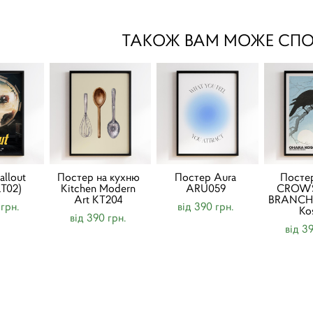
ТАКОЖ ВАМ МОЖЕ СП
allout
Постер на кухню
Постер Aura
Пост
LT02)
Kitchen Modern
ARU059
CROW
Art KT204
BRANCH 
 грн.
від 390 грн.
Ko
від 390 грн.
від 3