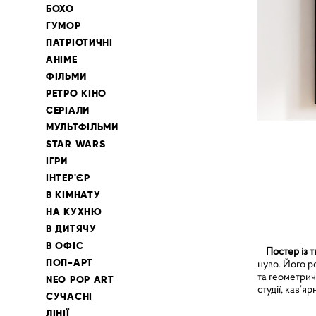
БОХО
ГУМОР
ПАТРІОТИЧНІ
АНІМЕ
ФІЛЬМИ
РЕТРО КІНО
СЕРІАЛИ
МУЛЬТФІЛЬМИ
STAR WARS
ІГРИ
ІНТЕР'ЄР
В КІМНАТУ
НА КУХНЮ
В ДИТЯЧУ
В ОФІС
Постер із т
ПОП-АРТ
нуво. Його р
та геометрич
NEO POP ART
студії, кав’я
СУЧАСНІ
ЛІНІЇ