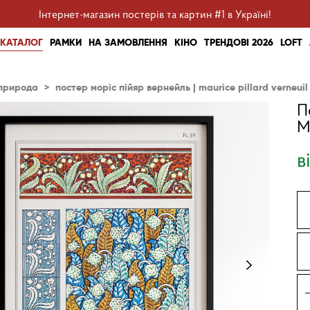
Інтернет-магазин постерів та картин #1 в Україні!
КАТАЛОГ
РАМКИ
НА ЗАМОВЛЕННЯ
КІНО
ТРЕНДОВІ 2026
LOFT
природа
>
постер моріс пійяр вернейль | maurice pillard verneuil
П
M
в