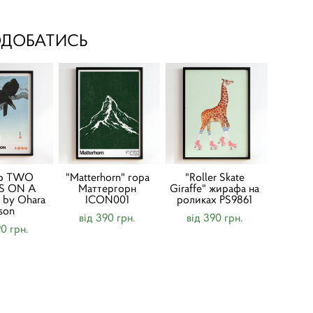
ОДОБАТИСЬ
ер TWO
"Matterhorn" гора
"Roller Skate
S ON A
Маттергорн
Giraffe" жирафа на
by Ohara
ICON001
роликах PS9861
son
від 390 грн.
від 390 грн.
90 грн.