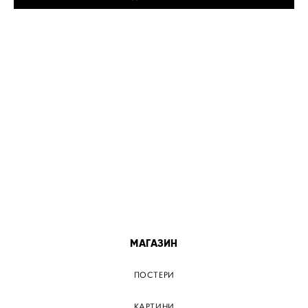
МІСТА
ПОСТЕР КИЇВ
ПОСТЕР ДНІПРО
ПОСТЕР ЗАПОРІЖЖЯ
ПОСТЕР КРЕМЕНЧУГ
ПОСТЕР ЛЬВІВ
ПОСТЕР ОДЕСА
ПОСТЕР ВІННИЦЯ
МАГАЗИН
ПОСТЕРИ
КАРТИНИ