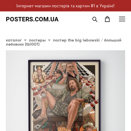
Інтернет-магазин постерів та картин #1 в Україні!
POSTERS.COM.UA
каталог
>
постеры
>
постер the big lebowski / большой
лебовски (tbl001)