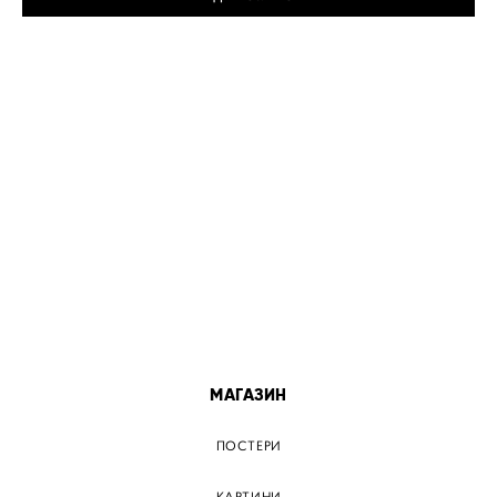
МІСТА
ПОСТЕР КИЇВ
ПОСТЕР ДНІПРО
ПОСТЕР ЗАПОРІЖЖЯ
ПОСТЕР КРЕМЕНЧУГ
ПОСТЕР ЛЬВІВ
ПОСТЕР ОДЕСА
ПОСТЕР ВІННИЦЯ
МАГАЗИН
ПОСТЕРИ