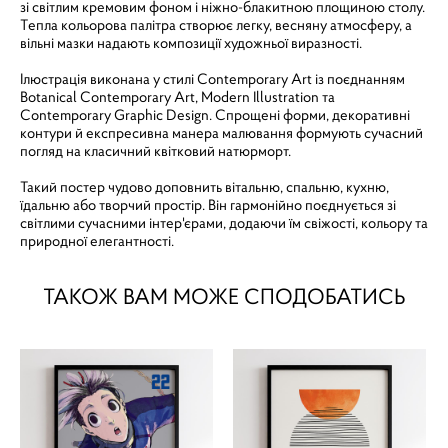
зі світлим кремовим фоном і ніжно-блакитною площиною столу.
Тепла кольорова палітра створює легку, весняну атмосферу, а
вільні мазки надають композиції художньої виразності.
Ілюстрація виконана у стилі Contemporary Art із поєднанням
Botanical Contemporary Art, Modern Illustration та
Contemporary Graphic Design. Спрощені форми, декоративні
контури й експресивна манера малювання формують сучасний
погляд на класичний квітковий натюрморт.
Такий постер чудово доповнить вітальню, спальню, кухню,
їдальню або творчий простір. Він гармонійно поєднується зі
світлими сучасними інтер'єрами, додаючи їм свіжості, кольору та
природної елегантності.
ТАКОЖ ВАМ МОЖЕ СПОДОБАТИСЬ