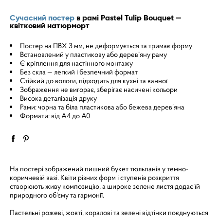
Сучасний постер
в рамі Pastel Tulip Bouquet —
квітковий натюрморт
Постер на ПВХ 3 мм, не деформується та тримає форму
Встановлений у пластикову або дерев’яну раму
Є кріплення для настінного монтажу
Без скла — легкий і безпечний формат
Стійкий до вологи, підходить для кухні та ванної
Зображення не вигорає, зберігає насичені кольори
Висока деталізація друку
Рами: чорна та біла пластикова або бежева дерев’яна
Формати: від A4 до A0
На постері зображений пишний букет тюльпанів у темно-
коричневій вазі. Квіти різних форм і ступенів розкриття
створюють живу композицію, а широке зелене листя додає їй
природного об'єму та гармонії.
Пастельні рожеві, жовті, коралові та зелені відтінки поєднуються