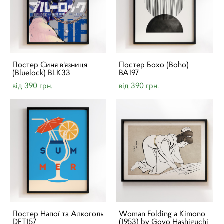
Постер Синя в'язниця
Постер Бохо (Boho)
(Bluelock) BLK33
BA197
від 390 грн.
від 390 грн.
Постер Напої та Алкоголь
Woman Folding a Kimono
DFT157
(1953) by Goyo Hashiguchi