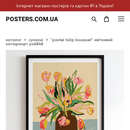
Інтернет-магазин постерів та картин #1 в Україні!
POSTERS.COM.UA
каталог
>
сучасні
>
"pastel tulip bouquet" квітковий
натюрморт ps6848