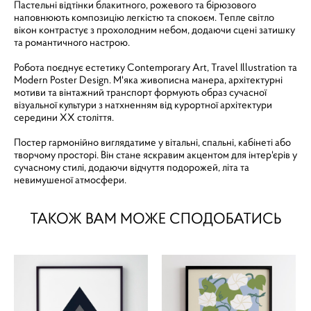
Пастельні відтінки блакитного, рожевого та бірюзового
наповнюють композицію легкістю та спокоєм. Тепле світло
вікон контрастує з прохолодним небом, додаючи сцені затишку
та романтичного настрою.
Робота поєднує естетику Contemporary Art, Travel Illustration та
Modern Poster Design. М'яка живописна манера, архітектурні
мотиви та вінтажний транспорт формують образ сучасної
візуальної культури з натхненням від курортної архітектури
середини ХХ століття.
Постер гармонійно виглядатиме у вітальні, спальні, кабінеті або
творчому просторі. Він стане яскравим акцентом для інтер'єрів у
сучасному стилі, додаючи відчуття подорожей, літа та
невимушеної атмосфери.
ТАКОЖ ВАМ МОЖЕ СПОДОБАТИСЬ