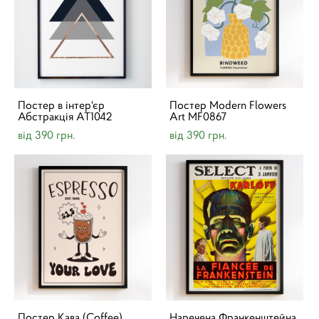
Постер в інтер'єр
Постер Modern Flowers
Абстракція AT1042
Art MF0867
від 390 грн.
від 390 грн.
Постер Кава (Coffee)
Наречена Франкенштейна