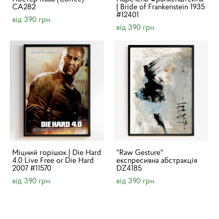
CA282
| Bride of Frankenstein 1935
#12401
від 390 грн.
від 390 грн.
Міцний горішок | Die Hard
"Raw Gesture"
4.0 Live Free or Die Hard
експресивна абстракція
2007 #11570
DZ4185
від 390 грн.
від 390 грн.