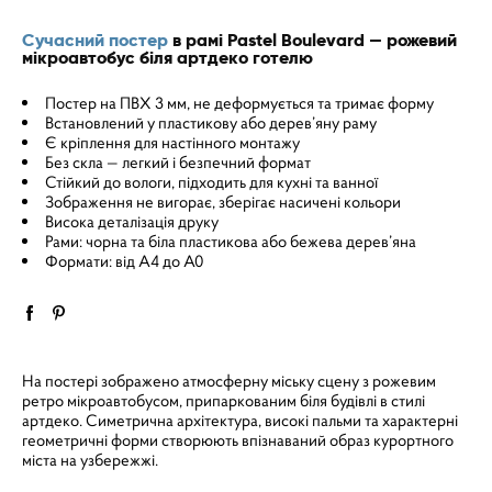
Сучасний постер
в рамі Pastel Boulevard — рожевий
мікроавтобус біля артдеко готелю
Постер на ПВХ 3 мм, не деформується та тримає форму
Встановлений у пластикову або дерев’яну раму
Є кріплення для настінного монтажу
Без скла — легкий і безпечний формат
Стійкий до вологи, підходить для кухні та ванної
Зображення не вигорає, зберігає насичені кольори
Висока деталізація друку
Рами: чорна та біла пластикова або бежева дерев’яна
Формати: від A4 до A0
На постері зображено атмосферну міську сцену з рожевим
ретро мікроавтобусом, припаркованим біля будівлі в стилі
артдеко. Симетрична архітектура, високі пальми та характерні
геометричні форми створюють впізнаваний образ курортного
міста на узбережжі.