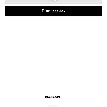
Підписатись
МІСТА
ПОСТЕР КИЇВ
ПОСТЕР ДНІПРО
ПОСТЕР ЗАПОРІЖЖЯ
ПОСТЕР КРЕМЕНЧУГ
ПОСТЕР ЛЬВІВ
ПОСТЕР ОДЕСА
ПОСТЕР ВІННИЦЯ
МАГАЗИН