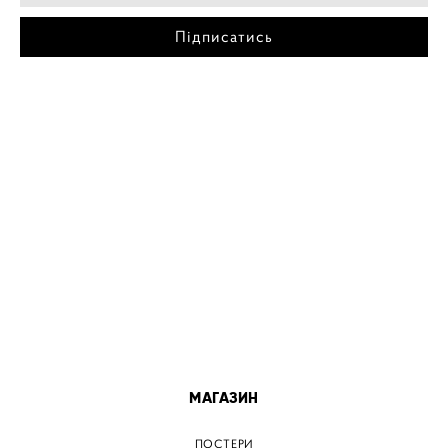
Підписатись
МІСТА
ПОСТЕР КИЇВ
ПОСТЕР ДНІПРО
ПОСТЕР ЗАПОРІЖЖЯ
ПОСТЕР КРЕМЕНЧУГ
ПОСТЕР ЛЬВІВ
ПОСТЕР ОДЕСА
ПОСТЕР ВІННИЦЯ
МАГАЗИН
ПОСТЕРИ