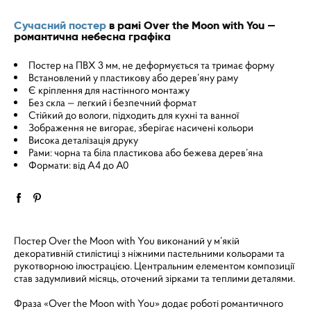
Сучасний постер
в рамі Over the Moon with You —
романтична небесна графіка
Постер на ПВХ 3 мм, не деформується та тримає форму
Встановлений у пластикову або дерев’яну раму
Є кріплення для настінного монтажу
Без скла — легкий і безпечний формат
Стійкий до вологи, підходить для кухні та ванної
Зображення не вигорає, зберігає насичені кольори
Висока деталізація друку
Рами: чорна та біла пластикова або бежева дерев’яна
Формати: від A4 до A0
Постер Over the Moon with You виконаний у м’якій
декоративній стилістиці з ніжними пастельними кольорами та
рукотворною ілюстрацією. Центральним елементом композиції
став задумливий місяць, оточений зірками та теплими деталями.
Фраза «Over the Moon with You» додає роботі романтичного