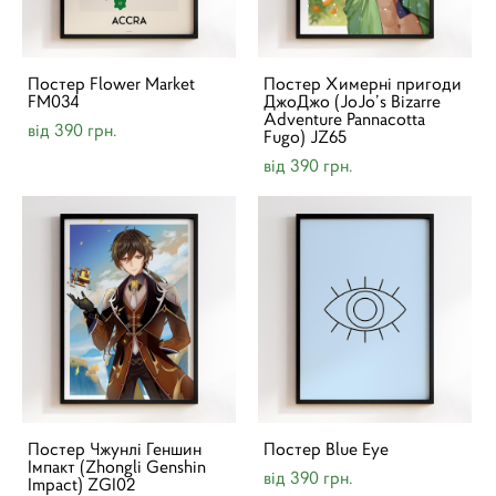
Постер Flower Market
Постер Химерні пригоди
FM034
ДжоДжо (JoJo’s Bizarre
Adventure Pannacotta
від 390 грн.
Fugo) JZ65
від 390 грн.
Постер Чжунлі Геншин
Постер Blue Eye
Імпакт (Zhongli Genshin
від 390 грн.
Impact) ZGI02