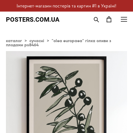
Інтернет-магазин постерів та картин #1 в Україні!
POSTERS.COM.UA
каталог
>
сучасні
>
"olea europaea" гілка оливи з
плодами ps8464