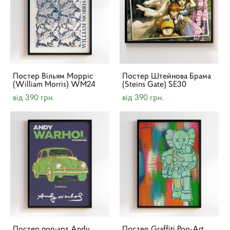
Постер Вільям Морріс
Постер Штейнова Брама
(William Morris) WM24
(Steins Gate) SE30
від 390 грн.
від 390 грн.
Постер поп-арт Andy
Постер Graffiti Pop-Art