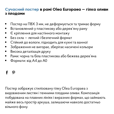
Сучасний постер
в рамі Olea Europaea — гілка оливи
з плодами
Постер на ПВХ 3 мм, не деформується та тримає форму
Встановлений у пластикову або дерев’яну раму
Є кріплення для настінного монтажу
Без скла — легкий і безпечний формат
Стійкий до вологи, підходить для кухні та ванної
Зображення не вигорає, зберігає насичені кольори
Висока деталізація друку
Рами: чорна та біла пластикова або бежева дерев’яна
Формати: від A4 до A0
Постер зображує стилізовану гілку Olea Europaea з
видовженим листям і темними плодами оливи. Композиція
побудована на плавних лініях і виразних формах, що займають
майже весь простір аркуша, залишаючи навколо достатньо
вільного фону.