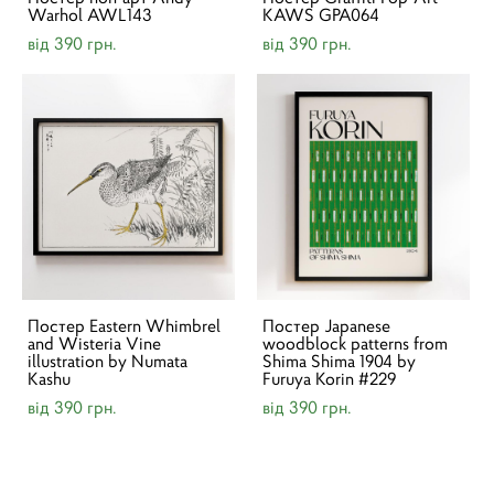
Warhol AWL143
KAWS GPA064
від 390 грн.
від 390 грн.
Постер Eastern Whimbrel
Постер Japanese
and Wisteria Vine
woodblock patterns from
illustration by Numata
Shima Shima 1904 by
Kashu
Furuya Korin #229
від 390 грн.
від 390 грн.