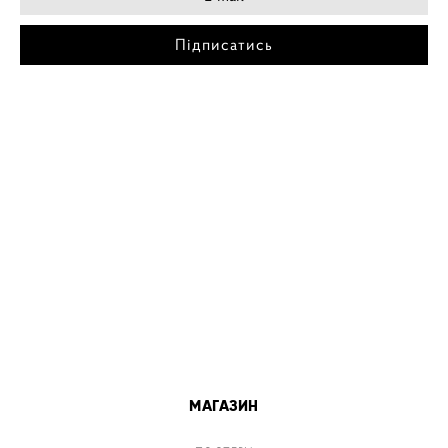
Підписатись
МІСТА
ПОСТЕР КИЇВ
ПОСТЕР ДНІПРО
ПОСТЕР ЗАПОРІЖЖЯ
ПОСТЕР КРЕМЕНЧУГ
ПОСТЕР ЛЬВІВ
ПОСТЕР ОДЕСА
ПОСТЕР ВІННИЦЯ
МАГАЗИН