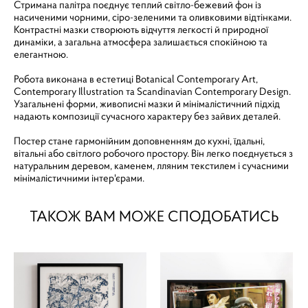
Стримана палітра поєднує теплий світло-бежевий фон із
насиченими чорними, сіро-зеленими та оливковими відтінками.
Контрастні мазки створюють відчуття легкості й природної
динаміки, а загальна атмосфера залишається спокійною та
елегантною.
Робота виконана в естетиці Botanical Contemporary Art,
Contemporary Illustration та Scandinavian Contemporary Design.
Узагальнені форми, живописні мазки й мінімалістичний підхід
надають композиції сучасного характеру без зайвих деталей.
Постер стане гармонійним доповненням до кухні, їдальні,
вітальні або світлого робочого простору. Він легко поєднується з
натуральним деревом, каменем, лляним текстилем і сучасними
мінімалістичними інтер'єрами.
ТАКОЖ ВАМ МОЖЕ СПОДОБАТИСЬ