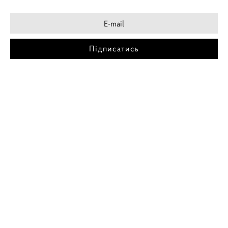
Підписатись
МІСТА
ПОСТЕР КИЇВ
ПОСТЕР ДНІПРО
ПОСТЕР ЗАПОРІЖЖЯ
ПОСТЕР КРЕМЕНЧУГ
ПОСТЕР ЛЬВІВ
ПОСТЕР ОДЕСА
ПОСТЕР ВІННИЦЯ