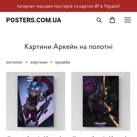
Інтернет-магазин постерів та картин #1 в Україні!
POSTERS.COM.UA
Картини Аркейн на полотні
каталог
>
картини
>
аркейн