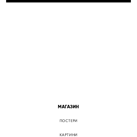
МІСТА
ПОСТЕР КИЇВ
ПОСТЕР ДНІПРО
ПОСТЕР ЗАПОРІЖЖЯ
ПОСТЕР КРЕМЕНЧУГ
ПОСТЕР ЛЬВІВ
ПОСТЕР ОДЕСА
ПОСТЕР ВІННИЦЯ
МАГАЗИН
ПОСТЕРИ
КАРТИНИ