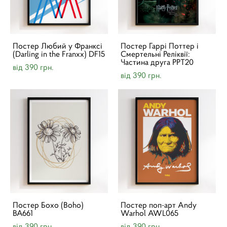
Постер Любий у Франксі
Постер Гаррі Поттер і
(Darling in the Franxx) DF15
Смертельні Реліквії:
Частина друга PPT20
від 390 грн.
від 390 грн.
Постер Бохо (Boho)
Постер поп-арт Andy
BA661
Warhol AWL065
від 390 грн.
від 390 грн.