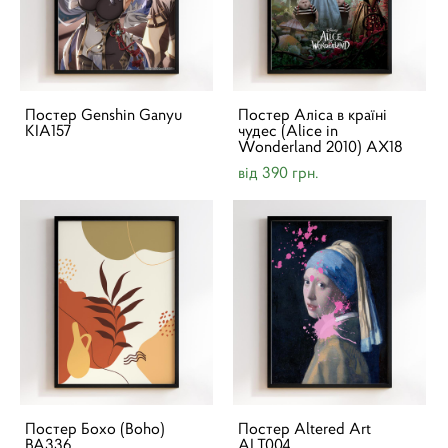
Постер Genshin Ganyu
Постер Аліса в країні
KIA157
чудес (Alice in
Wonderland 2010) AX18
від 390 грн.
Постер Бохо (Boho)
Постер Altered Art
BA336
ALT004