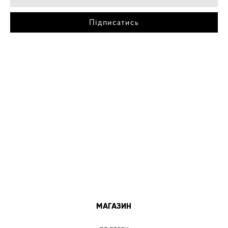
Підписатись
МІСТА
ПОСТЕР КИЇВ
ПОСТЕР ДНІПРО
ПОСТЕР ЗАПОРІЖЖЯ
ПОСТЕР КРЕМЕНЧУГ
ПОСТЕР ЛЬВІВ
ПОСТЕР ОДЕСА
ПОСТЕР ВІННИЦЯ
МАГАЗИН