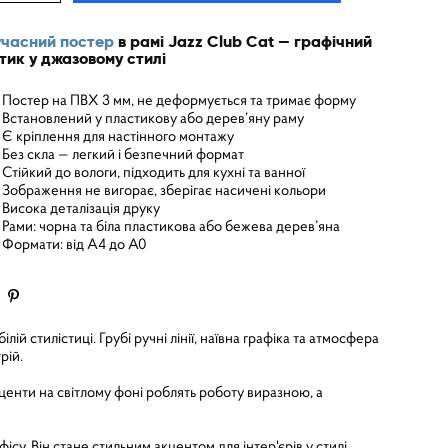
часний постер
в рамі Jazz Club Cat — графічний
тик у джазовому стилі
Постер на ПВХ 3 мм, не деформується та тримає форму
Встановлений у пластикову або дерев’яну раму
Є кріплення для настінного монтажу
Без скла — легкий і безпечний формат
Стійкий до вологи, підходить для кухні та ванної
Зображення не вигорає, зберігає насичені кольори
Висока деталізація друку
Рами: чорна та біла пластикова або бежева дерев’яна
Формати: від A4 до A0
й стилістиці. Грубі ручні лінії, наївна графіка та атмосфера
рій.
кценти на світлому фоні роблять роботу виразною, а
офісу. Він стане стильним акцентом для інтер'єрів у стилі