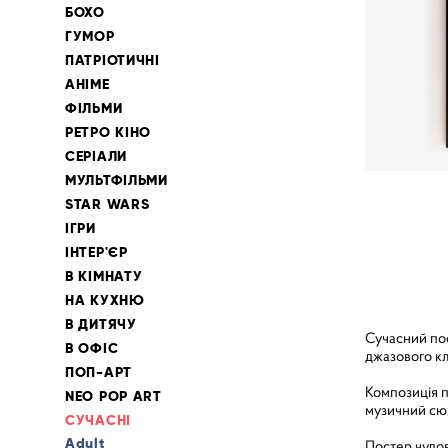
БОХО
ГУМОР
ПАТРІОТИЧНІ
АНІМЕ
ФІЛЬМИ
РЕТРО КІНО
СЕРІАЛИ
МУЛЬТФІЛЬМИ
STAR WARS
ІГРИ
ІНТЕР'ЄР
В КІМНАТУ
НА КУХНЮ
В ДИТЯЧУ
Сучасний пост
В ОФІС
джазового кл
ПОП-АРТ
Композиція п
NEO POP ART
музичний сюж
СУЧАСНІ
Adult
Постер чудово