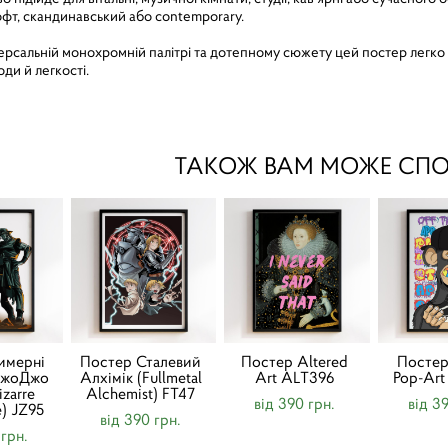
лофт, скандинавський або contemporary.
ерсальній монохромній палітрі та дотепному сюжету цей постер легк
ди й легкості.
ТАКОЖ ВАМ МОЖЕ СП
имерні
Постер Сталевий
Постер Altered
Постер 
ДжоДжо
Алхімік (Fullmetal
Art ALT396
Pop-Ar
izarre
Alchemist) FT47
від 390 грн.
від 3
) JZ95
від 390 грн.
 грн.