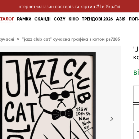
Інтернет-магазин постерів та картин #1 в Україні!
АТАЛОГ
РАМКИ
СКАНДІ
COZY
КІНО
ТРЕНДОВІ 2026
АЗІЯ
ПОП
сучасні
>
"jazz club cat" сучасна графіка з котом ps7285
"
к
в