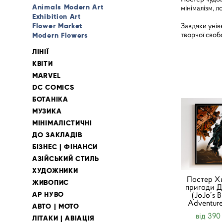
Animals Modern Art
мінімалізм, 
Exhibition Art
Завдяки унів
Flower Market
творчої свобо
Modern Flowers
ЛІНІЇ
КВІТИ
MARVEL
DC COMICS
БОТАНІКА
МУЗИКА
МІНІМАЛІСТИЧНІ
ДО ЗАКЛАДІВ
БІЗНЕС | ФІНАНСИ
АЗІЙСЬКИЙ СТИЛЬ
ХУДОЖНИКИ
Постер Х
ЖИВОПИС
пригоди 
АР НУВО
(JoJo’s B
Adventure
АВТО | МОТО
від 390
ЛІТАКИ | АВІАЦІЯ