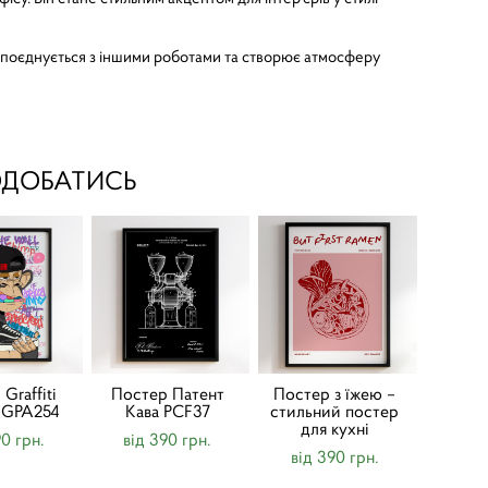
о поєднується з іншими роботами та створює атмосферу
ОДОБАТИСЬ
Graffiti
Постер Патент
Постер з їжею –
t GPA254
Кава PCF37
стильний постер
для кухні
90 грн.
від 390 грн.
від 390 грн.