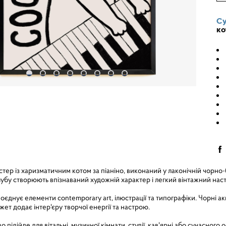
Су
ко
ер із харизматичним котом за піаніно, виконаний у лаконічній чорно-білі
убу створюють впізнаваний художній характер і легкий вінтажний наст
оєднує елементи contemporary art, ілюстрації та типографіки. Чорні а
ет додає інтер'єру творчої енергії та настрою.
 підійде для вітальні, музичної кімнати, студії, кав'ярні або сучасного 