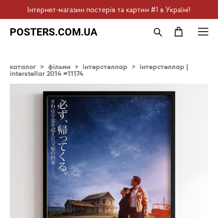
Інтернет-магазин постерів та картин #1 в Україні!
POSTERS.COM.UA
каталог
>
фільми
>
інтерстеллар
>
інтерстеллар |
interstellar 2014 #11174