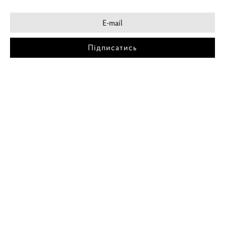
Підписатись
МІСТА
ПОСТЕР КИЇВ
ПОСТЕР ДНІПРО
ПОСТЕР ЗАПОРІЖЖЯ
ПОСТЕР КРЕМЕНЧУГ
ПОСТЕР ЛЬВІВ
ПОСТЕР ОДЕСА
ПОСТЕР ВІННИЦЯ