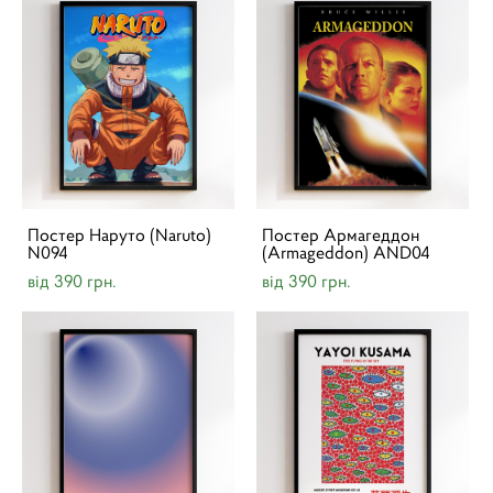
Постер Наруто (Naruto)
Постер Армагеддон
N094
(Armageddon) AND04
від 390 грн.
від 390 грн.