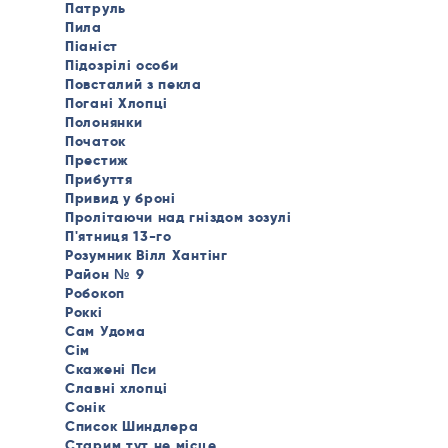
Патруль
Пила
Піаніст
Підозрілі особи
Повсталий з пекла
Погані Хлопці
Полонянки
Початок
Престиж
Прибуття
Привид у броні
Пролітаючи над гніздом зозулі
П'ятниця 13-го
Розумник Вілл Хантінг
Район № 9
Робокоп
Роккі
Сам Удома
Сім
Скажені Пси
Славні хлопці
Сонік
Список Шиндлера
Старим тут не місце