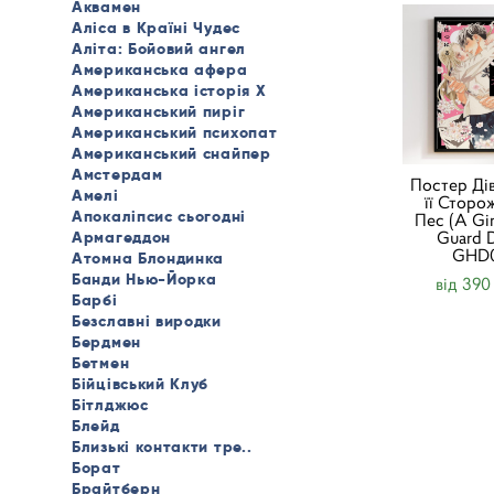
Аквамен
Аліса в Країні Чудес
Аліта: Бойовий ангел
Американська афера
Американська історія X
Американський пиріг
Американський психопат
Американський снайпер
Амстердам
Постер Дів
Амелі
її Сторо
Апокаліпсис сьогодні
Пес (A Gir
Guard 
Армагеддон
GHD
Атомна Блондинка
Банди Нью-Йорка
від 390
Барбі
Безславні виродки
Бердмен
Бетмен
Бійцівський Клуб
Бітлджюс
Блейд
Близькі контакти тре..
Борат
Брайтберн