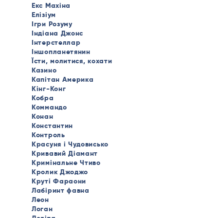
Екс Махіна
Елізіум
Ігри Розуму
Індіана Джонс
Інтерстеллар
Іншопланетянин
Їсти, молитися, кохати
Казино
Капітан Америка
Кінг-Конг
Кобра
Коммандо
Конан
Константин
Контроль
Красуня і Чудовисько
Кривавий Діамант
Кримінальне Чтиво
Кролик Джоджо
Круті Фараони
Лабіринт фавна
Леон
Логан