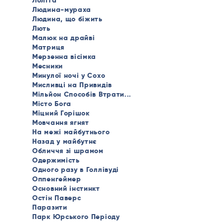
Лоліта
Людина-мураха
Людина, що біжить
Лють
Малюк на драйві
Матриця
Мерзенна вісімка
Месники
Минулої ночі у Сохо
Мисливці на Привидів
Мільйон Способів Втрати...
Місто Бога
Міцний Горішок
Мовчання ягнят
На межі майбутнього
Назад у майбутнє
Обличчя зі шрамом
Одержимість
Одного разу в Голлівуді
Оппенгеймер
Основний інстинкт
Остін Паверс
Паразити
Парк Юрського Періоду