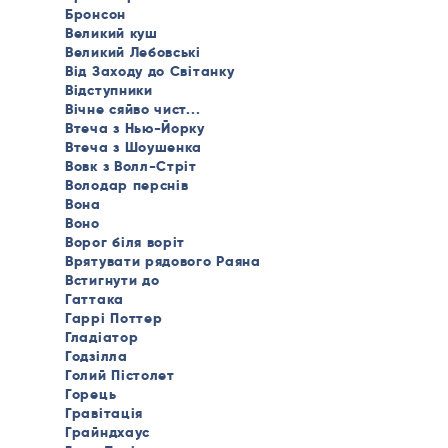
Бронсон
Великий куш
Великий Лебовські
Від Заходу до Світанку
Відступники
Вічне сяйво чист...
Втеча з Нью-Йорку
Втеча з Шоушенка
Вовк з Волл-Стріт
Володар перснів
Вона
Воно
Ворог біля воріт
Врятувати рядового Раяна
Встигнути до
Гаттака
Гаррі Поттер
Гладіатор
Годзілла
Голий Пістолет
Горець
Гравітація
Грайндхаус