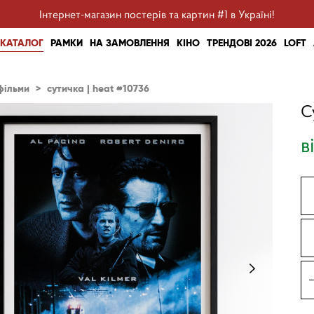
Інтернет-магазин постерів та картин #1 в Україні!
КАТАЛОГ
РАМКИ
НА ЗАМОВЛЕННЯ
КІНО
ТРЕНДОВІ 2026
LOFT
фільми
>
сутичка | heat #10736
С
в