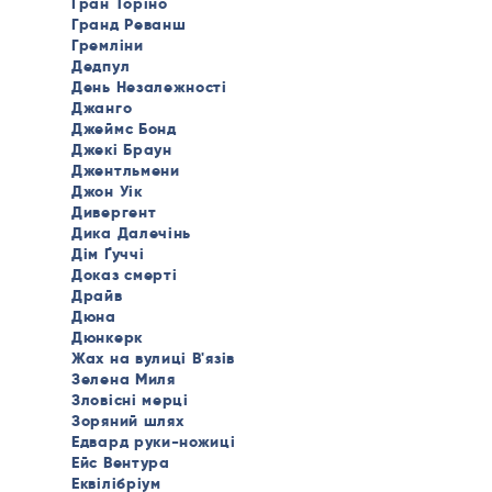
Гран Торіно
Гранд Реванш
Гремліни
Дедпул
День Незалежності
Джанго
Джеймс Бонд
Джекі Браун
Джентльмени
Джон Уік
Дивергент
Дика Далечінь
Дім Ґуччі
Доказ смерті
Драйв
Дюна
Дюнкерк
Жах на вулиці В'язів
Зелена Миля
Зловісні мерці
Зоряний шлях
Едвард руки-ножиці
Ейс Вентура
Еквілібріум