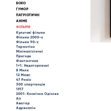
БОХО
ГУМОР
ПАТРІОТИЧНІ
АНІМЕ
ФІЛЬМИ
Культові фільми
Фільми 2000-х
Фільми 90-х
Тарантіно
Мінімалістичні
Пригоди
Фантастика
1+1: Недоторканні
8 Миля
12 Мавп
47 Ронін
300 спартанців
1917
2001: Космічна Одіссея
Air
Аватар
Адреналін