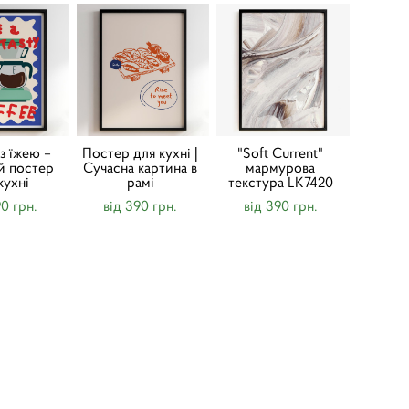
з їжею –
Постер для кухні |
"Soft Current"
й постер
Cучасна картина в
мармурова
кухні
рамі
текстура LK7420
90 грн.
від 390 грн.
від 390 грн.