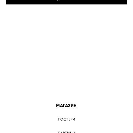
МІСТА
ПОСТЕР КИЇВ
ПОСТЕР ДНІПРО
ПОСТЕР ЗАПОРІЖЖЯ
ПОСТЕР КРЕМЕНЧУГ
ПОСТЕР ЛЬВІВ
ПОСТЕР ОДЕСА
ПОСТЕР ВІННИЦЯ
МАГАЗИН
ПОСТЕРИ