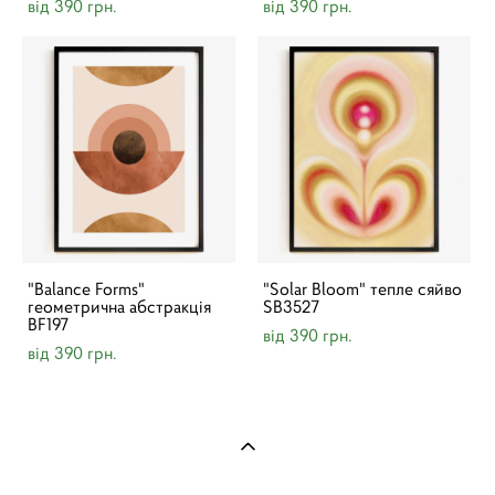
від 390 грн.
від 390 грн.
"Balance Forms"
"Solar Bloom" тепле сяйво
геометрична абстракція
SB3527
BF197
від 390 грн.
від 390 грн.