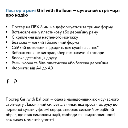
Постер в рамі
Girl with Balloon — сучасний стріт-арт
про надію
Постер на ПВХ 3 мм, не деформується та тримає форму
Встановлений у пластикову або дерев’яну раму
Є кріплення для настінного монтажу
Без скла — легкий і безпечний формат
Стійкий до вологи, підходить для кухні та ванної
Зображення не вигорає, зберігає насичені кольори
Висока деталізація друку
Рами: чорна та біла пластикова або бежева дерев’яна
Формати: від A4 до A0
Постер Girl with Balloon — одна з найвідоміших ікон сучасного
стріт-арту. Лаконічний силует дівчинки, яка простягає руку до
червоної кульки у формі серця, створює сильний емоційний
образ, що став символом надії, свободи та швидкоплинності
важливих моментів у житті.