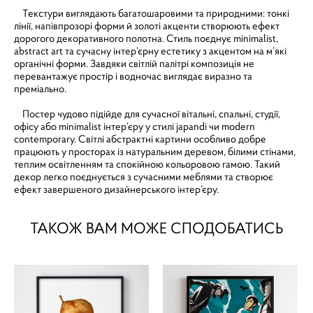
Текстури виглядають багатошаровими та природними: тонкі
лінії, напівпрозорі форми й золоті акценти створюють ефект
дорогого декоративного полотна. Стиль поєднує minimalist,
abstract art та сучасну інтер’єрну естетику з акцентом на м’які
органічні форми. Завдяки світлій палітрі композиція не
перевантажує простір і водночас виглядає виразно та
преміально.
Постер чудово підійде для сучасної вітальні, спальні, студії,
офісу або minimalist інтер’єру у стилі japandi чи modern
contemporary. Світлі абстрактні картини особливо добре
працюють у просторах із натуральним деревом, білими стінами,
теплим освітленням та спокійною кольоровою гамою. Такий
декор легко поєднується з сучасними меблями та створює
ефект завершеного дизайнерського інтер’єру.
ТАКОЖ ВАМ МОЖЕ СПОДОБАТИСЬ