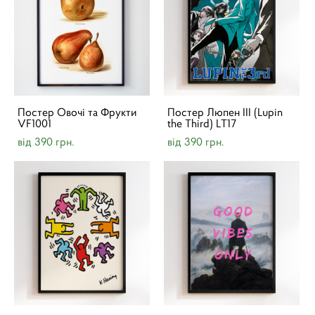
Постер Овочі та Фрукти
Постер Люпен III (Lupin
VF1001
the Third) LT17
від 390 грн.
від 390 грн.