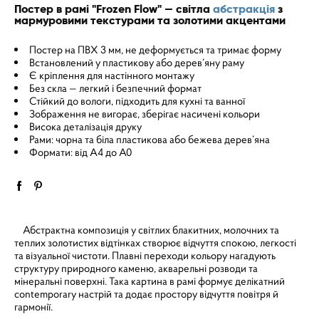
Постер в рамі "Frozen Flow" — світла
абстракція
з
мармуровими текстурами та золотими акцентами
Постер на ПВХ 3 мм, не деформується та тримає форму
Встановлений у пластикову або дерев’яну раму
Є кріплення для настінного монтажу
Без скла — легкий і безпечний формат
Стійкий до вологи, підходить для кухні та ванної
Зображення не вигорає, зберігає насичені кольори
Висока деталізація друку
Рами: чорна та біла пластикова або бежева дерев’яна
Формати: від A4 до A0
Абстрактна композиція у світлих блакитних, молочних та
теплих золотистих відтінках створює відчуття спокою, легкості
та візуальної чистоти. Плавні переходи кольору нагадують
структуру природного каменю, акварельні розводи та
мінеральні поверхні. Така картина в рамі формує делікатний
contemporary настрій та додає простору відчуття повітря й
гармонії.