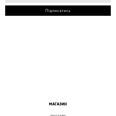
Підписатись
МІСТА
ПОСТЕР КИЇВ
ПОСТЕР ДНІПРО
ПОСТЕР ЗАПОРІЖЖЯ
ПОСТЕР КРЕМЕНЧУГ
ПОСТЕР ЛЬВІВ
ПОСТЕР ОДЕСА
ПОСТЕР ВІННИЦЯ
МАГАЗИН